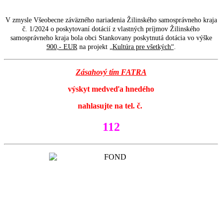
V zmysle Všeobecne záväzného nariadenia Žilinského samosprávneho kraja
č. 1/2024 o poskytovaní dotácií z vlastných príjmov Žilinského
samosprávneho kraja bola obci Stankovany poskytnutá dotácia vo výške
900,- EUR
na projekt
„Kultúra pre všetkých“
.
Zásahový tím FATRA
výskyt medveďa hnedého
nahlasujte na tel. č.
112