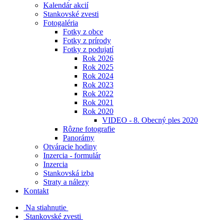
Kalendár akcií
Stankovské zvesti
Fotogaléria
Fotky z obce
Fotky z prírody
Fotky z podujatí
Rok 2026
Rok 2025
Rok 2024
Rok 2023
Rok 2022
Rok 2021
Rok 2020
VIDEO - 8. Obecný ples 2020
Rôzne fotografie
Panorámy
Otváracie hodiny
Inzercia - formulár
Inzercia
Stankovská izba
Straty a nálezy
Kontakt
Na stiahnutie
Stankovské zvesti