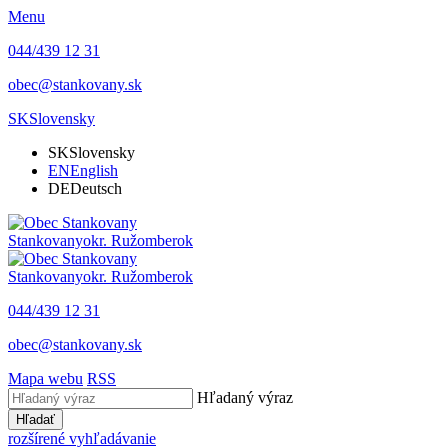
Menu
044/439 12 31
obec@stankovany.sk
SK
Slovensky
SK
Slovensky
EN
English
DE
Deutsch
Stankovany
okr. Ružomberok
Stankovany
okr. Ružomberok
044/439 12 31
obec@stankovany.sk
Mapa webu
RSS
Hľadaný výraz
Hľadať
rozšírené vyhľadávanie