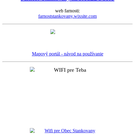
web farnosti:
farnoststankovany.wixsite.com
Mapový portál - návod na používanie