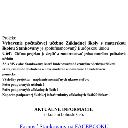
Projekt:
Vybavenie počítačovej učebne Základnej školy s materskou
školou Stankovany
je spolufinancovaný Európskou úniou
Cieľ:
Cieľom projektu je zlepšiť a zmodernizovať jednu centrálnu počítačovú
učebňu
ZŠ s MŠ v obci Stankovany, ktorá bude využívaná centrálne všetkými žiakmi
školy, čím bude obohatená o nové moderné a inovatívne IT vzdelávacie
pomôcky.
Výsledky projektu – naplnenie merateľných ukazovateľov:
Počet podporených učební: 1
Počet podporených základných škôl: 1
Kapacita podporenej školskej infraštruktúry základných škôl:20 žiakov
AKTUÁLNE INFORMÁCIE
o konaní bohoslužieb:
Farnosť Stankovany na FACEBOOKU