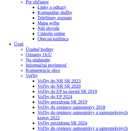
Pre občanov
Linky a odkazy
Komunálne služby
Telefónny zoznam
Mapa webu
Náš slovník
Cintorín online
Obecná knižnica
Úrad
Úradné hodiny
Oznamy OcÚ
Na stiahnutie
Informačná povinnosť
Kompetencie obce
Voľby
Voľby do NR SR 2023
Voľby do NR SR 2020
Voľby do EP na území SR 2019
Voľby do EP 2024
Voľby prezidenta SR 2019
Voľby do orgánov samosprávy 2018
Voľby do orgánov samosprávy a samosprávnych
krajov 2022
Voľby prezidenta SR 2024
Voľby do orgánov samosprávy a samosprávnych