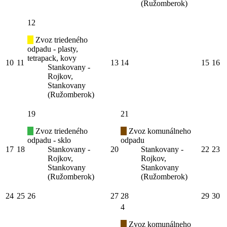
(Ružomberok)
12
Zvoz triedeného
odpadu - plasty,
tetrapack, kovy
10
11
13
14
15
16
Stankovany -
Rojkov,
Stankovany
(Ružomberok)
19
21
Zvoz triedeného
Zvoz komunálneho
odpadu - sklo
odpadu
17
18
Stankovany -
20
Stankovany -
22
23
Rojkov,
Rojkov,
Stankovany
Stankovany
(Ružomberok)
(Ružomberok)
24
25
26
27
28
29
30
4
Zvoz komunálneho