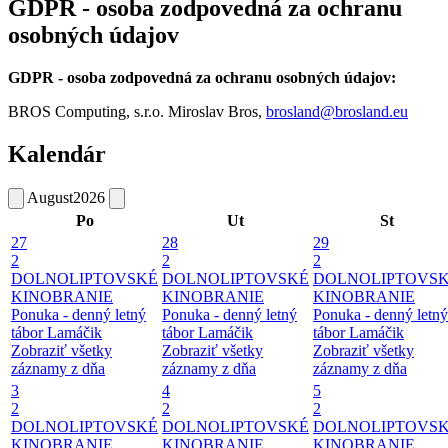
GDPR - osoba zodpovedná za ochranu
osobných údajov
GDPR - osoba zodpovedná za ochranu osobných údajov:
BROS Computing, s.r.o. Miroslav Bros,
brosland@brosland.eu
Kalendár
August
2026
Po
Ut
St
27
28
29
2
2
2
DOLNOLIPTOVSKÉ
DOLNOLIPTOVSKÉ
DOLNOLIPTOVS
KINOBRANIE
KINOBRANIE
KINOBRANIE
Ponuka - denný letný
Ponuka - denný letný
Ponuka - denný letný
tábor Lamáčik
tábor Lamáčik
tábor Lamáčik
Zobraziť všetky
Zobraziť všetky
Zobraziť všetky
záznamy z dňa
záznamy z dňa
záznamy z dňa
3
4
5
2
2
2
DOLNOLIPTOVSKÉ
DOLNOLIPTOVSKÉ
DOLNOLIPTOVS
KINOBRANIE
KINOBRANIE
KINOBRANIE