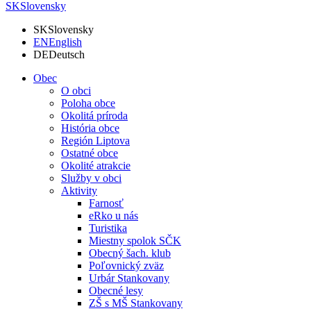
SK
Slovensky
SK
Slovensky
EN
English
DE
Deutsch
Obec
O obci
Poloha obce
Okolitá príroda
História obce
Región Liptova
Ostatné obce
Okolité atrakcie
Služby v obci
Aktivity
Farnosť
eRko u nás
Turistika
Miestny spolok SČK
Obecný šach. klub
Poľovnický zväz
Urbár Stankovany
Obecné lesy
ZŠ s MŠ Stankovany