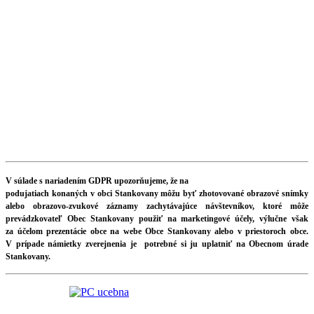
V súlade s nariadením GDPR upozorňujeme, že na
podujatiach konaných v obci Stankovany môžu byť zhotovované obrazové snímky
alebo obrazovo-zvukové záznamy zachytávajúce návštevníkov, ktoré môže
prevádzkovateľ Obec Stankovany použiť na marketingové účely, výlučne však
za účelom prezentácie obce na webe Obce Stankovany alebo v priestoroch obce.
V prípade námietky zverejnenia je potrebné si ju uplatniť na Obecnom úrade
Stankovany.