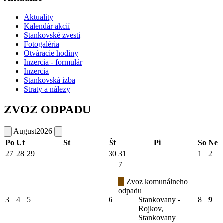
Aktuality
Kalendár akcií
Stankovské zvesti
Fotogaléria
Otváracie hodiny
Inzercia - formulár
Inzercia
Stankovská izba
Straty a nálezy
ZVOZ ODPADU
August
2026
Po
Ut
St
Št
Pi
So
Ne
27
28
29
30
31
1
2
7
Zvoz komunálneho
odpadu
3
4
5
6
Stankovany -
8
9
Rojkov,
Stankovany