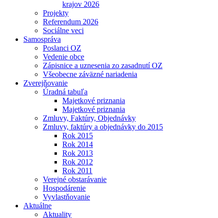
krajov 2026
Projekty
Referendum 2026
Sociálne veci
Samospráva
Poslanci OZ
Vedenie obce
Zápisnice a uznesenia zo zasadnutí OZ
Všeobecne záväzné nariadenia
Zverejňovanie
Úradná tabuľa
Majetkové priznania
Majetkové priznania
Zmluvy, Faktúry, Objednávky
Zmluvy, faktúry a objednávky do 2015
Rok 2015
Rok 2014
Rok 2013
Rok 2012
Rok 2011
Verejné obstarávanie
Hospodárenie
Vyvlastňovanie
Aktuálne
Aktuality