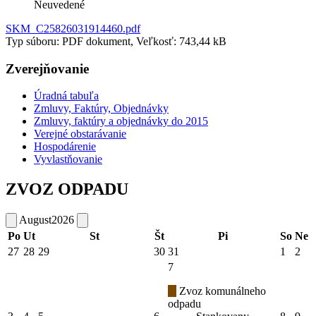
Neuvedené
SKM_C25826031914460.pdf
Typ súboru: PDF dokument, Veľkosť: 743,44 kB
Zverejňovanie
Úradná tabuľa
Zmluvy, Faktúry, Objednávky
Zmluvy, faktúry a objednávky do 2015
Verejné obstarávanie
Hospodárenie
Vyvlastňovanie
ZVOZ ODPADU
August
2026
Po
Ut
St
Št
Pi
So
Ne
27
28
29
30
31
1
2
7
Zvoz komunálneho
odpadu