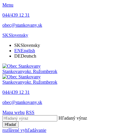
Menu
044/439 12 31
obec@stankovany.sk
SK
Slovensky
SK
Slovensky
EN
English
DE
Deutsch
Stankovany
okr. Ružomberok
Stankovany
okr. Ružomberok
044/439 12 31
obec@stankovany.sk
Mapa webu
RSS
Hľadaný výraz
Hľadať
rozšírené vyhľadávanie