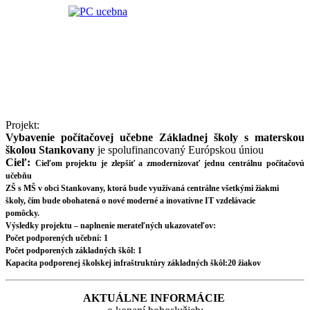
Projekt:
Vybavenie počítačovej učebne Základnej školy s materskou
školou Stankovany
je spolufinancovaný Európskou úniou
Cieľ:
Cieľom projektu je zlepšiť a zmodernizovať jednu centrálnu počítačovú
učebňu
ZŠ s MŠ v obci Stankovany, ktorá bude využívaná centrálne všetkými žiakmi
školy, čím bude obohatená o nové moderné a inovatívne IT vzdelávacie
pomôcky.
Výsledky projektu – naplnenie merateľných ukazovateľov:
Počet podporených učební: 1
Počet podporených základných škôl: 1
Kapacita podporenej školskej infraštruktúry základných škôl:20 žiakov
AKTUÁLNE INFORMÁCIE