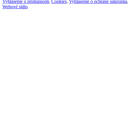
Vyhlásenie o prístupnosti
,
Cookies
,
Vyhlásenie o ochrane súkromia
,
Webové sídlo