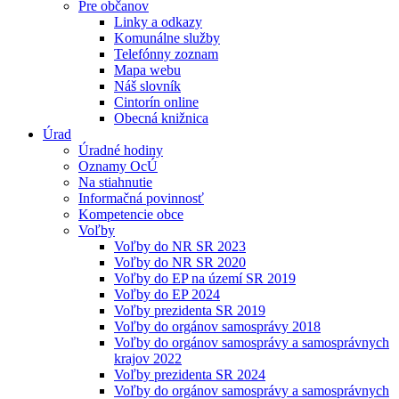
Pre občanov
Linky a odkazy
Komunálne služby
Telefónny zoznam
Mapa webu
Náš slovník
Cintorín online
Obecná knižnica
Úrad
Úradné hodiny
Oznamy OcÚ
Na stiahnutie
Informačná povinnosť
Kompetencie obce
Voľby
Voľby do NR SR 2023
Voľby do NR SR 2020
Voľby do EP na území SR 2019
Voľby do EP 2024
Voľby prezidenta SR 2019
Voľby do orgánov samosprávy 2018
Voľby do orgánov samosprávy a samosprávnych
krajov 2022
Voľby prezidenta SR 2024
Voľby do orgánov samosprávy a samosprávnych