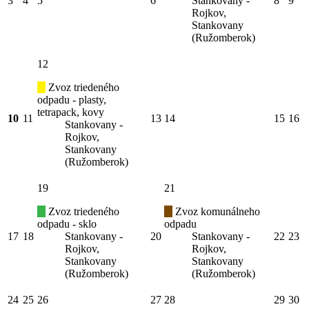
3
4
5
6
Stankovany -
8
9
Rojkov,
Stankovany
(Ružomberok)
12
Zvoz triedeného
odpadu - plasty,
tetrapack, kovy
10
11
13
14
15
16
Stankovany -
Rojkov,
Stankovany
(Ružomberok)
19
21
Zvoz triedeného
Zvoz komunálneho
odpadu - sklo
odpadu
17
18
Stankovany -
20
Stankovany -
22
23
Rojkov,
Rojkov,
Stankovany
Stankovany
(Ružomberok)
(Ružomberok)
24
25
26
27
28
29
30