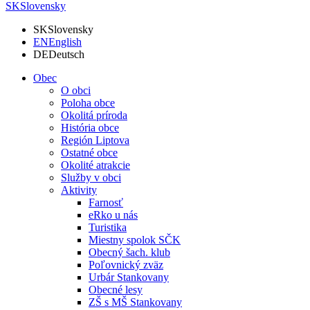
SK
Slovensky
SK
Slovensky
EN
English
DE
Deutsch
Obec
O obci
Poloha obce
Okolitá príroda
História obce
Región Liptova
Ostatné obce
Okolité atrakcie
Služby v obci
Aktivity
Farnosť
eRko u nás
Turistika
Miestny spolok SČK
Obecný šach. klub
Poľovnický zväz
Urbár Stankovany
Obecné lesy
ZŠ s MŠ Stankovany