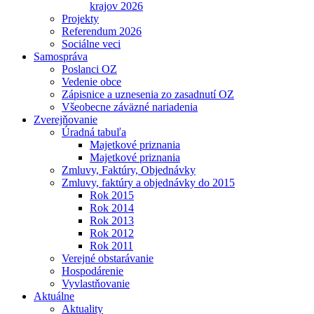
krajov 2026
Projekty
Referendum 2026
Sociálne veci
Samospráva
Poslanci OZ
Vedenie obce
Zápisnice a uznesenia zo zasadnutí OZ
Všeobecne záväzné nariadenia
Zverejňovanie
Úradná tabuľa
Majetkové priznania
Majetkové priznania
Zmluvy, Faktúry, Objednávky
Zmluvy, faktúry a objednávky do 2015
Rok 2015
Rok 2014
Rok 2013
Rok 2012
Rok 2011
Verejné obstarávanie
Hospodárenie
Vyvlastňovanie
Aktuálne
Aktuality