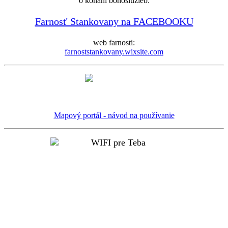
o konaní bohoslužieb:
Farnosť Stankovany na FACEBOOKU
web farnosti:
farnoststankovany.wixsite.com
Mapový portál - návod na používanie