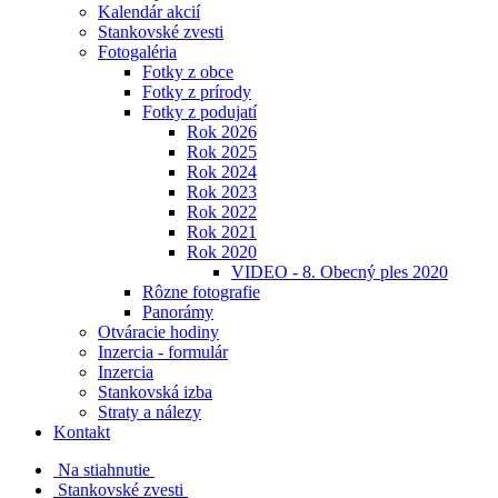
Kalendár akcií
Stankovské zvesti
Fotogaléria
Fotky z obce
Fotky z prírody
Fotky z podujatí
Rok 2026
Rok 2025
Rok 2024
Rok 2023
Rok 2022
Rok 2021
Rok 2020
VIDEO - 8. Obecný ples 2020
Rôzne fotografie
Panorámy
Otváracie hodiny
Inzercia - formulár
Inzercia
Stankovská izba
Straty a nálezy
Kontakt
Na stiahnutie
Stankovské zvesti