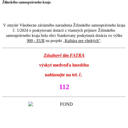
Žilinského samosprávneho kraja
V zmysle Všeobecne záväzného nariadenia Žilinského samosprávneho kraja
č. 1/2024 o poskytovaní dotácií z vlastných príjmov Žilinského
samosprávneho kraja bola obci Stankovany poskytnutá dotácia vo výške
900,- EUR
na projekt
„Kultúra pre všetkých“
.
Zásahový tím FATRA
výskyt medveďa hnedého
nahlasujte na tel. č.
112