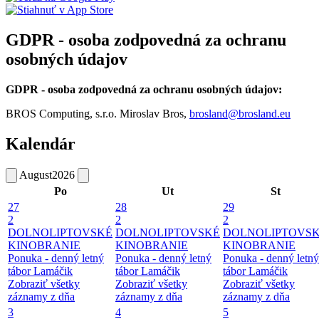
GDPR - osoba zodpovedná za ochranu
osobných údajov
GDPR - osoba zodpovedná za ochranu osobných údajov:
BROS Computing, s.r.o. Miroslav Bros,
brosland@brosland.eu
Kalendár
August
2026
Po
Ut
St
27
28
29
2
2
2
DOLNOLIPTOVSKÉ
DOLNOLIPTOVSKÉ
DOLNOLIPTOVS
KINOBRANIE
KINOBRANIE
KINOBRANIE
Ponuka - denný letný
Ponuka - denný letný
Ponuka - denný letný
tábor Lamáčik
tábor Lamáčik
tábor Lamáčik
Zobraziť všetky
Zobraziť všetky
Zobraziť všetky
záznamy z dňa
záznamy z dňa
záznamy z dňa
3
4
5