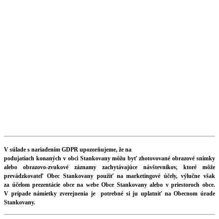
V súlade s nariadením GDPR upozorňujeme, že na
podujatiach konaných v obci Stankovany môžu byť zhotovované obrazové snímky
alebo obrazovo-zvukové záznamy zachytávajúce návštevníkov, ktoré môže
prevádzkovateľ Obec Stankovany použiť na marketingové účely, výlučne však
za účelom prezentácie obce na webe Obce Stankovany alebo v priestoroch obce.
V prípade námietky zverejnenia je potrebné si ju uplatniť na Obecnom úrade
Stankovany.