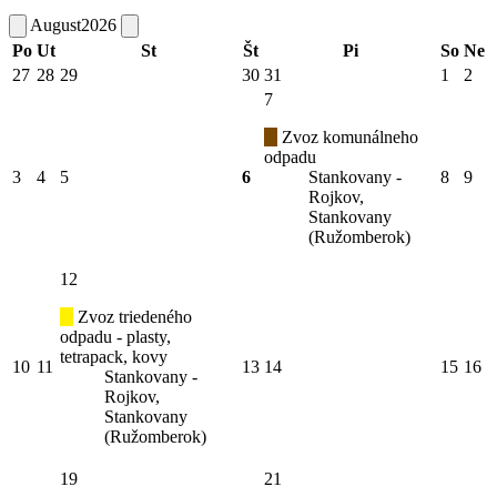
August
2026
Po
Ut
St
Št
Pi
So
Ne
27
28
29
30
31
1
2
7
Zvoz komunálneho
odpadu
3
4
5
6
Stankovany -
8
9
Rojkov,
Stankovany
(Ružomberok)
12
Zvoz triedeného
odpadu - plasty,
tetrapack, kovy
10
11
13
14
15
16
Stankovany -
Rojkov,
Stankovany
(Ružomberok)
19
21