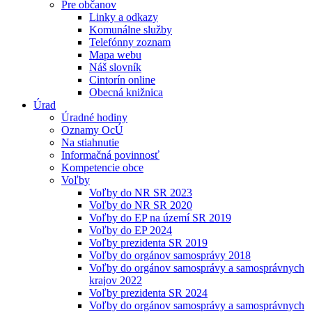
Pre občanov
Linky a odkazy
Komunálne služby
Telefónny zoznam
Mapa webu
Náš slovník
Cintorín online
Obecná knižnica
Úrad
Úradné hodiny
Oznamy OcÚ
Na stiahnutie
Informačná povinnosť
Kompetencie obce
Voľby
Voľby do NR SR 2023
Voľby do NR SR 2020
Voľby do EP na území SR 2019
Voľby do EP 2024
Voľby prezidenta SR 2019
Voľby do orgánov samosprávy 2018
Voľby do orgánov samosprávy a samosprávnych
krajov 2022
Voľby prezidenta SR 2024
Voľby do orgánov samosprávy a samosprávnych