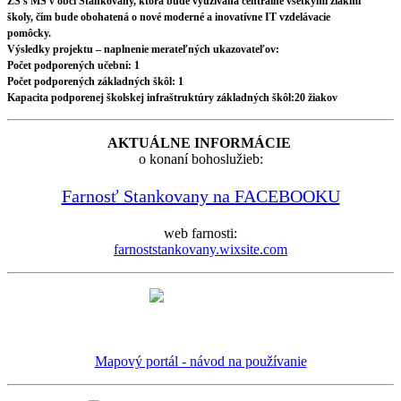
ZŠ s MŠ v obci Stankovany, ktorá bude využívaná centrálne všetkými žiakmi
školy, čím bude obohatená o nové moderné a inovatívne IT vzdelávacie
pomôcky.
Výsledky projektu – naplnenie merateľných ukazovateľov:
Počet podporených učební: 1
Počet podporených základných škôl: 1
Kapacita podporenej školskej infraštruktúry základných škôl:20 žiakov
AKTUÁLNE INFORMÁCIE
o konaní bohoslužieb:
Farnosť Stankovany na FACEBOOKU
web farnosti:
farnoststankovany.wixsite.com
Mapový portál - návod na používanie