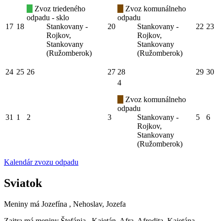
Zvoz triedeného
Zvoz komunálneho
odpadu - sklo
odpadu
17
18
Stankovany -
20
Stankovany -
22
23
Rojkov,
Rojkov,
Stankovany
Stankovany
(Ružomberok)
(Ružomberok)
24
25
26
27
28
29
30
4
Zvoz komunálneho
odpadu
31
1
2
3
Stankovany -
5
6
Rojkov,
Stankovany
(Ružomberok)
Kalendár zvozu odpadu
Sviatok
Meniny má
Jozefína
, Nehoslav, Jozefa
Zajtra má meniny
Štefánia
, Kajetán, Afra, Afrodita, Kajetána,