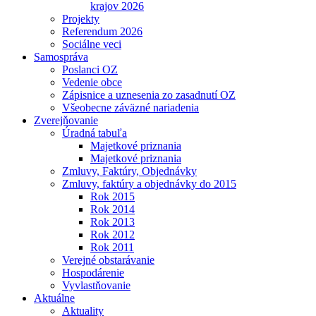
krajov 2026
Projekty
Referendum 2026
Sociálne veci
Samospráva
Poslanci OZ
Vedenie obce
Zápisnice a uznesenia zo zasadnutí OZ
Všeobecne záväzné nariadenia
Zverejňovanie
Úradná tabuľa
Majetkové priznania
Majetkové priznania
Zmluvy, Faktúry, Objednávky
Zmluvy, faktúry a objednávky do 2015
Rok 2015
Rok 2014
Rok 2013
Rok 2012
Rok 2011
Verejné obstarávanie
Hospodárenie
Vyvlastňovanie
Aktuálne
Aktuality