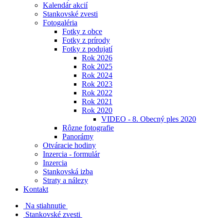
Kalendár akcií
Stankovské zvesti
Fotogaléria
Fotky z obce
Fotky z prírody
Fotky z podujatí
Rok 2026
Rok 2025
Rok 2024
Rok 2023
Rok 2022
Rok 2021
Rok 2020
VIDEO - 8. Obecný ples 2020
Rôzne fotografie
Panorámy
Otváracie hodiny
Inzercia - formulár
Inzercia
Stankovská izba
Straty a nálezy
Kontakt
Na stiahnutie
Stankovské zvesti