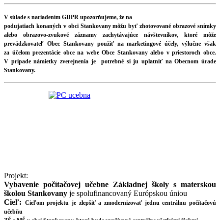
V súlade s nariadením GDPR upozorňujeme, že na
podujatiach konaných v obci Stankovany môžu byť zhotovované obrazové snímky
alebo obrazovo-zvukové záznamy zachytávajúce návštevníkov, ktoré môže
prevádzkovateľ Obec Stankovany použiť na marketingové účely, výlučne však
za účelom prezentácie obce na webe Obce Stankovany alebo v priestoroch obce.
V prípade námietky zverejnenia je potrebné si ju uplatniť na Obecnom úrade
Stankovany.
Projekt:
Vybavenie počítačovej učebne Základnej školy s materskou
školou Stankovany
je spolufinancovaný Európskou úniou
Cieľ:
Cieľom projektu je zlepšiť a zmodernizovať jednu centrálnu počítačovú
učebňu