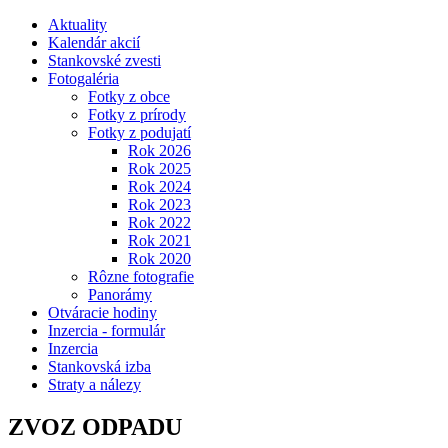
Aktuality
Kalendár akcií
Stankovské zvesti
Fotogaléria
Fotky z obce
Fotky z prírody
Fotky z podujatí
Rok 2026
Rok 2025
Rok 2024
Rok 2023
Rok 2022
Rok 2021
Rok 2020
Rôzne fotografie
Panorámy
Otváracie hodiny
Inzercia - formulár
Inzercia
Stankovská izba
Straty a nálezy
ZVOZ ODPADU