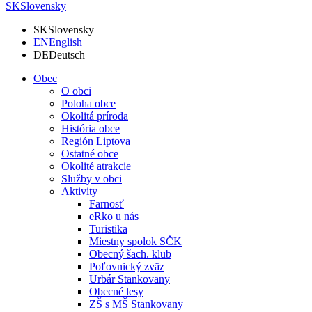
SK
Slovensky
SK
Slovensky
EN
English
DE
Deutsch
Obec
O obci
Poloha obce
Okolitá príroda
História obce
Región Liptova
Ostatné obce
Okolité atrakcie
Služby v obci
Aktivity
Farnosť
eRko u nás
Turistika
Miestny spolok SČK
Obecný šach. klub
Poľovnický zväz
Urbár Stankovany
Obecné lesy
ZŠ s MŠ Stankovany