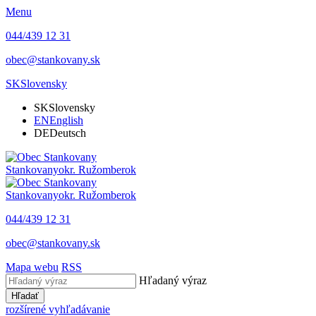
Menu
044/439 12 31
obec@stankovany.sk
SK
Slovensky
SK
Slovensky
EN
English
DE
Deutsch
Stankovany
okr. Ružomberok
Stankovany
okr. Ružomberok
044/439 12 31
obec@stankovany.sk
Mapa webu
RSS
Hľadaný výraz
Hľadať
rozšírené vyhľadávanie