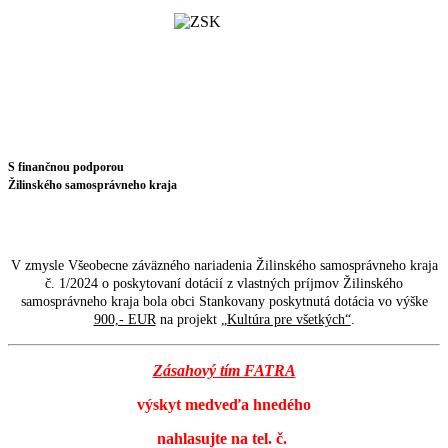
S finančnou podporou
Žilinského samosprávneho kraja
V zmysle Všeobecne záväzného nariadenia Žilinského samosprávneho kraja
č. 1/2024 o poskytovaní dotácií z vlastných príjmov Žilinského
samosprávneho kraja bola obci Stankovany poskytnutá dotácia vo výške
900,- EUR
na projekt
„Kultúra pre všetkých“
.
Zásahový tím FATRA
výskyt medveďa hnedého
nahlasujte na tel. č.