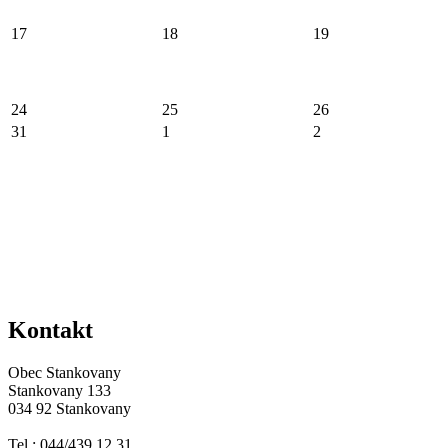
17
18
19
24
25
26
31
1
2
Kontakt
Obec Stankovany
Stankovany 133
034 92 Stankovany
Tel.: 044/439 12 31