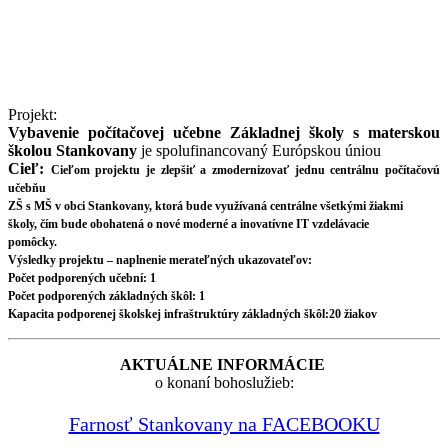
Projekt:
Vybavenie počítačovej učebne Základnej školy s materskou
školou Stankovany
je spolufinancovaný Európskou úniou
Cieľ:
Cieľom projektu je zlepšiť a zmodernizovať jednu centrálnu počítačovú
učebňu
ZŠ s MŠ v obci Stankovany, ktorá bude využívaná centrálne všetkými žiakmi
školy, čím bude obohatená o nové moderné a inovatívne IT vzdelávacie
pomôcky.
Výsledky projektu – naplnenie merateľných ukazovateľov:
Počet podporených učební: 1
Počet podporených základných škôl: 1
Kapacita podporenej školskej infraštruktúry základných škôl:20 žiakov
AKTUÁLNE INFORMÁCIE
o konaní bohoslužieb:
Farnosť Stankovany na FACEBOOKU