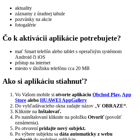
aktuality
záznamy z úradnej tabule
pozvánky na akcie
fotogalérie
Čo k aktivácii aplikácie potrebujete?
mať Smart telefón alebo tablet s operačným systémom
Android či iOS
prístup na internet
miesto v úložisku telefónu cca 20 MB
Ako si aplikáciu stiahnuť?
Vo Vašom mobile si
otvorte aplikáciu
Obchod Play
,
App
Store
alebo
HUAWEI AppGallery
Do vyhľadávacieho okna zadajte názov „
V OBRAZE“
.
Kliknite na
Inštalovať.
Po nainštalovaní kliknite na položku
Otvoriť
(povoliť
oznámenia).
Po otvorení
pridajte nový subjekt.
Po výbere subjektu sa
dáta automaticky z webu
nahrajú
do mobilnej aplikácie.