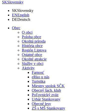
SK
Slovensky
SK
Slovensky
EN
English
DE
Deutsch
Obec
O obci
Poloha obce
Okolitá príroda
História obce
Región Liptova
Ostatné obce
Okolité atrakcie
Služby v obci
Aktivity
Farnosť
eRko u nás
Turistika
Miestny spolok SČK
Obecný šach. klub
Poľovnický zväz
Urbár Stankovany
Obecné lesy
ZŠ s MŠ Stankovany