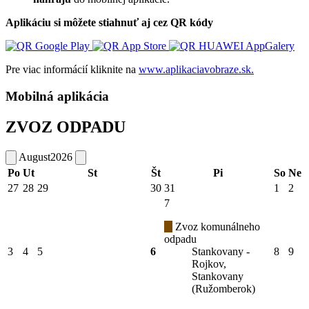
Aplikáciu si môžete stiahnuť aj cez QR kódy
Pre viac informácií kliknite na
www.aplikaciavobraze.sk.
Mobilná aplikácia
ZVOZ ODPADU
August
2026
Po
Ut
St
Št
Pi
So
Ne
27
28
29
30
31
1
2
7
Zvoz komunálneho
odpadu
3
4
5
6
Stankovany -
8
9
Rojkov,
Stankovany
(Ružomberok)