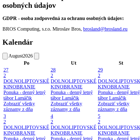
osobných údajov
GDPR - osoba zodpovedná za ochranu osobných údajov:
BROS Computing, s.r.o. Miroslav Bros,
brosland@brosland.eu
Kalendár
August
2026
Po
Ut
St
27
28
29
2
2
2
DOLNOLIPTOVSKÉ
DOLNOLIPTOVSKÉ
DOLNOLIPTOVS
KINOBRANIE
KINOBRANIE
KINOBRANIE
Ponuka - denný letný
Ponuka - denný letný
Ponuka - denný letný
tábor Lamáčik
tábor Lamáčik
tábor Lamáčik
Zobraziť všetky
Zobraziť všetky
Zobraziť všetky
záznamy z dňa
záznamy z dňa
záznamy z dňa
3
4
5
2
2
2
DOLNOLIPTOVSKÉ
DOLNOLIPTOVSKÉ
DOLNOLIPTOVS
KINOBRANIE
KINOBRANIE
KINOBRANIE
Ponuka - denný letný
Ponuka - denný letný
Ponuka - denný letný