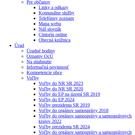
Pre občanov
Linky a odkazy
Komunálne služby
Telefónny zoznam
Mapa webu
Náš slovník
Cintorín online
Obecná knižnica
Úrad
Úradné hodiny
Oznamy OcÚ
Na stiahnutie
Informačná povinnosť
Kompetencie obce
Voľby
Voľby do NR SR 2023
Voľby do NR SR 2020
Voľby do EP na území SR 2019
Voľby do EP 2024
Voľby prezidenta SR 2019
Voľby do orgánov samosprávy 2018
Voľby do orgánov samosprávy a samosprávnych
krajov 2022
Voľby prezidenta SR 2024
Voľby do orgánov samosprávy a samosprávnych