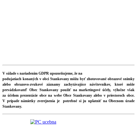
V súlade s nariadením GDPR upozorňujeme, že na
podujatiach konaných v obci Stankovany môžu byť zhotovované obrazové snímky
alebo obrazovo-zvukové záznamy zachytávajúce návštevníkov, ktoré môže
prevádzkovateľ Obec Stankovany použiť na marketingové účely, výlučne však
za účelom prezentácie obce na webe Obce Stankovany alebo v priestoroch obce.
V prípade námietky zverejnenia je potrebné si ju uplatniť na Obecnom úrade
Stankovany.