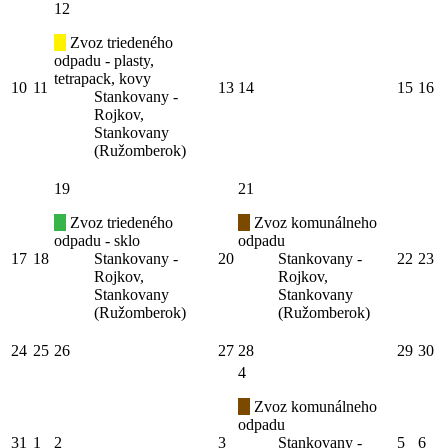
12
Zvoz triedeného
odpadu - plasty,
tetrapack, kovy
10
11
13
14
15
16
Stankovany -
Rojkov,
Stankovany
(Ružomberok)
19
21
Zvoz triedeného
Zvoz komunálneho
odpadu - sklo
odpadu
17
18
Stankovany -
20
Stankovany -
22
23
Rojkov,
Rojkov,
Stankovany
Stankovany
(Ružomberok)
(Ružomberok)
24
25
26
27
28
29
30
4
Zvoz komunálneho
odpadu
31
1
2
3
Stankovany -
5
6