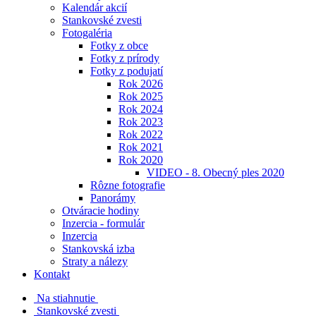
Kalendár akcií
Stankovské zvesti
Fotogaléria
Fotky z obce
Fotky z prírody
Fotky z podujatí
Rok 2026
Rok 2025
Rok 2024
Rok 2023
Rok 2022
Rok 2021
Rok 2020
VIDEO - 8. Obecný ples 2020
Rôzne fotografie
Panorámy
Otváracie hodiny
Inzercia - formulár
Inzercia
Stankovská izba
Straty a nálezy
Kontakt
Na stiahnutie
Stankovské zvesti