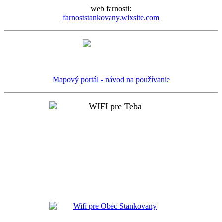
web farnosti:
farnoststankovany.wixsite.com
Mapový portál - návod na používanie