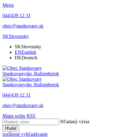
Menu
044/439 12 31
obec@stankovany.sk
SK
Slovensky
SK
Slovensky
EN
English
DE
Deutsch
Stankovany
okr. Ružomberok
Stankovany
okr. Ružomberok
044/439 12 31
obec@stankovany.sk
Mapa webu
RSS
Hľadaný výraz
Hľadať
rozšírené vyhľadávanie