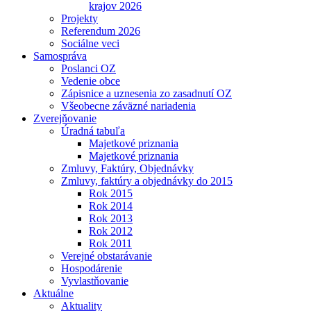
krajov 2026
Projekty
Referendum 2026
Sociálne veci
Samospráva
Poslanci OZ
Vedenie obce
Zápisnice a uznesenia zo zasadnutí OZ
Všeobecne záväzné nariadenia
Zverejňovanie
Úradná tabuľa
Majetkové priznania
Majetkové priznania
Zmluvy, Faktúry, Objednávky
Zmluvy, faktúry a objednávky do 2015
Rok 2015
Rok 2014
Rok 2013
Rok 2012
Rok 2011
Verejné obstarávanie
Hospodárenie
Vyvlastňovanie
Aktuálne
Aktuality