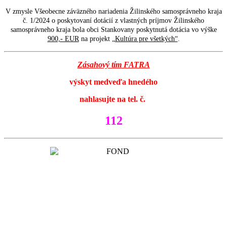
V zmysle Všeobecne záväzného nariadenia Žilinského samosprávneho kraja
č. 1/2024 o poskytovaní dotácií z vlastných príjmov Žilinského
samosprávneho kraja bola obci Stankovany poskytnutá dotácia vo výške
900,- EUR
na projekt
„Kultúra pre všetkých“
.
Zásahový tím FATRA
výskyt medveďa hnedého
nahlasujte na tel. č.
112