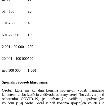
51 - 100
20
101 - 500
40
501 - 2 000
100
2 001 - 20 000
200
20 001 - 100 000
500
nad 100 000
1 000
Špeciálny spôsob hlasovania:
Osoba, ktorá má ku dňu konania spojených volieb nariadenú
karanténu alebo izoláciu z dôvodu ochrany verejného zdravia pred
ochorením COVID-19, je oprávneným voličom, oprávneným
voličom je aj osoba, ktorá v deň konania spojených volieb žije