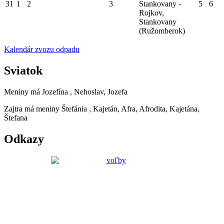
31
1
2
3
Stankovany -
5
6
Rojkov,
Stankovany
(Ružomberok)
Kalendár zvozu odpadu
Sviatok
Meniny má
Jozefína
, Nehoslav, Jozefa
Zajtra má meniny
Štefánia
, Kajetán, Afra, Afrodita, Kajetána,
Štefana
Odkazy