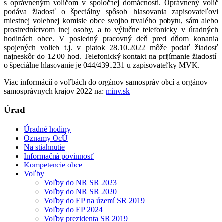
s oprávneným voličom v spoločnej domácnosti. Oprávnený volič
podáva žiadosť o špeciálny spôsob hlasovania zapisovateľovi
miestnej volebnej komisie obce svojho trvalého pobytu, sám alebo
prostredníctvom inej osoby, a to výlučne telefonicky v úradných
hodinách obce. V posledný pracovný deň pred dňom konania
spojených volieb t.j. v piatok 28.10.2022 môže podať žiadosť
najneskôr do 12:00 hod. Telefonický kontakt na prijímanie žiadostí
o špeciálne hlasovanie je 044/4391231 u zapisovateľky MVK.
Viac informácií o voľbách do orgánov samospráv obcí a orgánov
samosprávnych krajov 2022 na:
minv.sk
Úrad
Úradné hodiny
Oznamy OcÚ
Na stiahnutie
Informačná povinnosť
Kompetencie obce
Voľby
Voľby do NR SR 2023
Voľby do NR SR 2020
Voľby do EP na území SR 2019
Voľby do EP 2024
Voľby prezidenta SR 2019