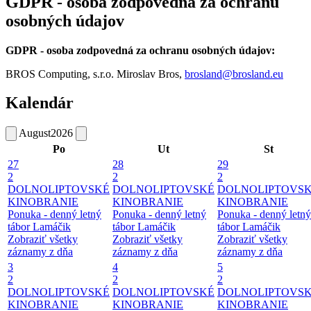
GDPR - osoba zodpovedná za ochranu
osobných údajov
GDPR - osoba zodpovedná za ochranu osobných údajov:
BROS Computing, s.r.o. Miroslav Bros,
brosland@brosland.eu
Kalendár
August
2026
Po
Ut
St
27
28
29
2
2
2
DOLNOLIPTOVSKÉ
DOLNOLIPTOVSKÉ
DOLNOLIPTOVS
KINOBRANIE
KINOBRANIE
KINOBRANIE
Ponuka - denný letný
Ponuka - denný letný
Ponuka - denný letný
tábor Lamáčik
tábor Lamáčik
tábor Lamáčik
Zobraziť všetky
Zobraziť všetky
Zobraziť všetky
záznamy z dňa
záznamy z dňa
záznamy z dňa
3
4
5
2
2
2
DOLNOLIPTOVSKÉ
DOLNOLIPTOVSKÉ
DOLNOLIPTOVS
KINOBRANIE
KINOBRANIE
KINOBRANIE