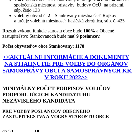
spoločenská miestnosť prístavby budovy OcÚ, na prízemí,
súp. číslo 133
volebný obvod č.
2
– Stankovany miestna časť Rojkov
a určuje volebnú miestnosť: hasičská zbrojnica, súp. č. 425
Rozsah výkonu funkcie starostu obce bude
100%
a Obecné
zastupiteľstvo Stankovanoch bude mať
9 poslancov.
Počet obyvateľov obce Stankovany:
1178
<<AKTUÁLNE INFORMÁCIE A DOKUMENTY
NA STIAHNUTIE PRE VOĽBY DO ORGÁNOV
SAMOSPRÁVY OBCÍ A SAMOSPRÁVNYCH KR
V ROKU 2022>>
MINIMÁLNY POČET PODPISOV VOLIČOV
PODPORUJÚCICH KANDIDATÚRU
NEZÁVISLÉHO KANDIDÁTA
PRE VOĽBY POSLANCOV OBECNÉHO
ZASTUPITEĽSTVA A VOĽBY STAROSTU OBCE
do 50
10