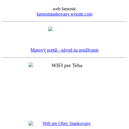
web farnosti:
farnoststankovany.wixsite.com
Mapový portál - návod na používanie