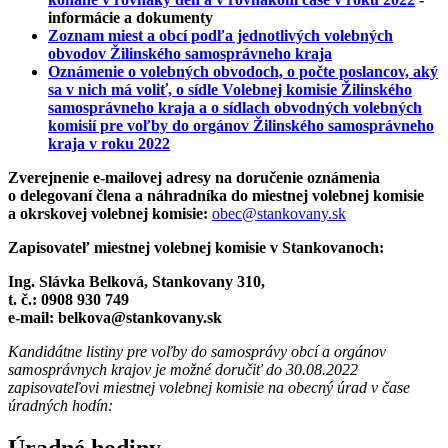
informácie a dokumenty
Zoznam miest a obcí podľa jednotlivých volebných
obvodov Žilinského samosprávneho kraja
Oznámenie o volebných obvodoch, o počte poslancov, aký
sa v nich má voliť, o sídle Volebnej komisie Žilinského
samosprávneho kraja a o sídlach obvodných volebných
komisií pre voľby do orgánov Žilinského samosprávneho
kraja v roku 2022
Zverejnenie e-mailovej adresy na doručenie oznámenia
o delegovaní člena a náhradníka do miestnej volebnej komisie
a okrskovej volebnej komisie:
obec@stankovany.sk
Zapisovateľ miestnej volebnej komisie v Stankovanoch:
Ing. Slávka Belková, Stankovany 310,
t. č.: 0908 930 749
e-mail: belkova@stankovany.sk
Kandidátne listiny pre voľby do samosprávy obcí a orgánov
samosprávnych krajov je možné doručiť do 30.08.2022
zapisovateľovi miestnej volebnej komisie na obecný úrad v čase
úradných hodín:
Úradné hodiny