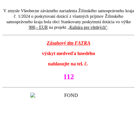
V zmysle Všeobecne záväzného nariadenia Žilinského samosprávneho kraja
č. 1/2024 o poskytovaní dotácií z vlastných príjmov Žilinského
samosprávneho kraja bola obci Stankovany poskytnutá dotácia vo výške
900,- EUR
na projekt
„Kultúra pre všetkých“
.
Zásahový tím FATRA
výskyt medveďa hnedého
nahlasujte na tel. č.
112