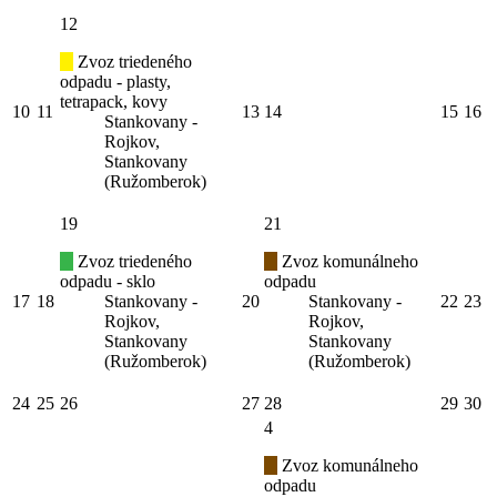
12
Zvoz triedeného
odpadu - plasty,
tetrapack, kovy
10
11
13
14
15
16
Stankovany -
Rojkov,
Stankovany
(Ružomberok)
19
21
Zvoz triedeného
Zvoz komunálneho
odpadu - sklo
odpadu
17
18
Stankovany -
20
Stankovany -
22
23
Rojkov,
Rojkov,
Stankovany
Stankovany
(Ružomberok)
(Ružomberok)
24
25
26
27
28
29
30
4
Zvoz komunálneho
odpadu