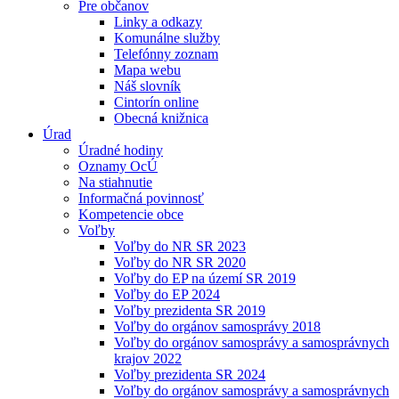
Pre občanov
Linky a odkazy
Komunálne služby
Telefónny zoznam
Mapa webu
Náš slovník
Cintorín online
Obecná knižnica
Úrad
Úradné hodiny
Oznamy OcÚ
Na stiahnutie
Informačná povinnosť
Kompetencie obce
Voľby
Voľby do NR SR 2023
Voľby do NR SR 2020
Voľby do EP na území SR 2019
Voľby do EP 2024
Voľby prezidenta SR 2019
Voľby do orgánov samosprávy 2018
Voľby do orgánov samosprávy a samosprávnych
krajov 2022
Voľby prezidenta SR 2024
Voľby do orgánov samosprávy a samosprávnych