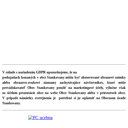
V súlade s nariadením GDPR upozorňujeme, že na
podujatiach konaných v obci Stankovany môžu byť zhotovované obrazové snímky
alebo obrazovo-zvukové záznamy zachytávajúce návštevníkov, ktoré môže
prevádzkovateľ Obec Stankovany použiť na marketingové účely, výlučne však
za účelom prezentácie obce na webe Obce Stankovany alebo v priestoroch obce.
V prípade námietky zverejnenia je potrebné si ju uplatniť na Obecnom úrade
Stankovany.