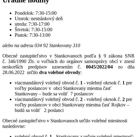
Pondelok: 7:30-15:00
Utorok: nestránkový deň
streda: 7:30-17:00
Štvrtok: 7:30-15:00
Piatok: 7:30-13:00
alebo na adresu 034 92 Stankovany 310
Obecné zastupiteľstvo v Stankovanoch podľa § 9 zákona SNR
č. 346/1990 Zb. o voľbách do orgánov samosprávy obcí v znení
neskorších predpisov uznesením č.
0045/2022/04
zo dňa
28.06.2022
určilo
dva volebné obvody
:
viacmandátový volebný obvod č.
1
- volebný okrsok č.
1
pre
voľby poslancov v obci Stankovany miestna časť
Stankovany – bude sa voliť 7 poslancov
viacmandátový volebný obvod č.
2
- volebný okrsok č.
2
pre
voľby poslancov v obci Stankovany miestna časť Rojkov –
budú sa voliť 2 poslanci
Obecné zastupiteľstvo v Stankovanoch určilo volebné miestnosti
nasledovne:
volebný obvod č.
1
- Stankovany a určuje volebnú miestnosť: