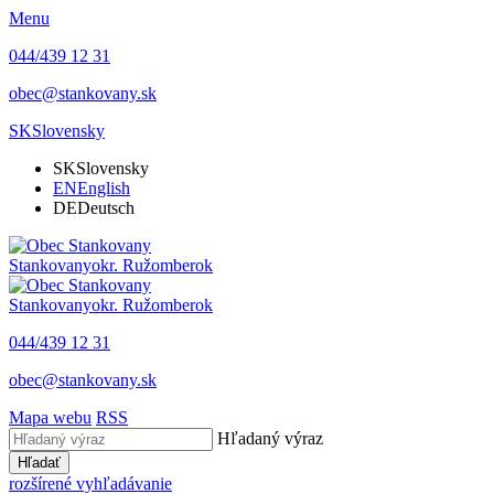
Menu
044/439 12 31
obec@stankovany.sk
SK
Slovensky
SK
Slovensky
EN
English
DE
Deutsch
Stankovany
okr. Ružomberok
Stankovany
okr. Ružomberok
044/439 12 31
obec@stankovany.sk
Mapa webu
RSS
Hľadaný výraz
Hľadať
rozšírené vyhľadávanie