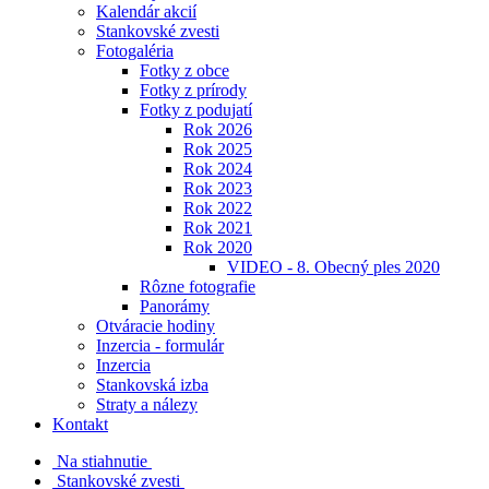
Kalendár akcií
Stankovské zvesti
Fotogaléria
Fotky z obce
Fotky z prírody
Fotky z podujatí
Rok 2026
Rok 2025
Rok 2024
Rok 2023
Rok 2022
Rok 2021
Rok 2020
VIDEO - 8. Obecný ples 2020
Rôzne fotografie
Panorámy
Otváracie hodiny
Inzercia - formulár
Inzercia
Stankovská izba
Straty a nálezy
Kontakt
Na stiahnutie
Stankovské zvesti