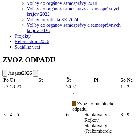
Voľby do orgánov samosprávy 2018
Voľby do orgánov samosprávy a samosprávnych
krajov 2022
Voľby prezidenta SR 2024
Voľby do orgánov samosprávy a samosprávnych
krajov 2026
Projekty
Referendum 2026
Sociálne veci
ZVOZ ODPADU
August
2026
Po
Ut
St
Št
Pi
So
Ne
27
28
29
30
31
1
2
7
Zvoz komunálneho
odpadu
3
4
5
6
Stankovany -
8
9
Rojkov,
Stankovany
(Ružomberok)