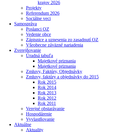
krajov 2026
Projekty
Referendum 2026
Sociálne veci
Samospráva
Poslanci OZ
Vedenie obce
Zápisnice a uznesenia zo zasadnutí OZ
Všeobecne záväzné nariadenia
Zverejňovanie
Úradná tabuľa
Majetkové priznania
Majetkové priznania
Zmluvy, Faktúry, Objednávky
Zmluvy, faktúry a objednávky do 2015
Rok 2015
Rok 2014
Rok 2013
Rok 2012
Rok 2011
Verejné obstarávanie
Hospodárenie
Vyvlastňovanie
Aktuálne
Aktuality