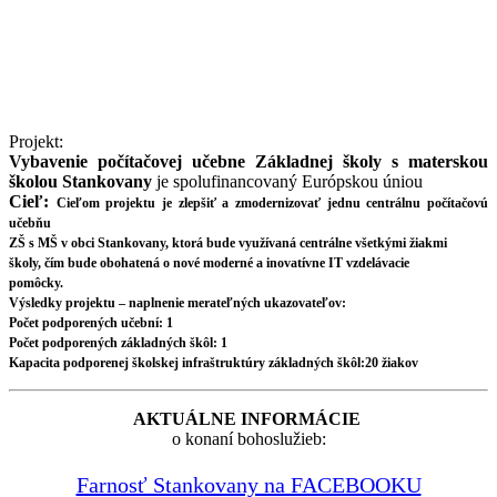
Projekt:
Vybavenie počítačovej učebne Základnej školy s materskou
školou Stankovany
je spolufinancovaný Európskou úniou
Cieľ:
Cieľom projektu je zlepšiť a zmodernizovať jednu centrálnu počítačovú
učebňu
ZŠ s MŠ v obci Stankovany, ktorá bude využívaná centrálne všetkými žiakmi
školy, čím bude obohatená o nové moderné a inovatívne IT vzdelávacie
pomôcky.
Výsledky projektu – naplnenie merateľných ukazovateľov:
Počet podporených učební: 1
Počet podporených základných škôl: 1
Kapacita podporenej školskej infraštruktúry základných škôl:20 žiakov
AKTUÁLNE INFORMÁCIE
o konaní bohoslužieb:
Farnosť Stankovany na FACEBOOKU