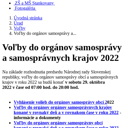
ZŠ a MŠ Stankovany
Fotogaléria
Úvodná stránka
Úrad
Voľby
Voľby do orgánov samosprávy a...
Voľby do orgánov samosprávy
a samosprávnych krajov 2022
Na základe rozhodnutia predsedu Národnej rady Slovenskej
republiky, voľby do orgánov samosprávy obcí a samosprávnych
krajov v roku 2022 sa budú konať
v sobotu 29. októbra
2022 v čase od 07:00 hod. do 20:00 hod.
Vyhlásenie volieb do orgánov samosprávy obcí 2
022
Voľby do orgánov orgánov samosprávnych krajov
konané v rovnaký deň a v rovnakom čase v roku 2022
-
informácie a dokumenty
Voľby do orgánov orgánov samosprávny obcí
konané v rovnaký deň a v rovnakom čase v roku 2022
-