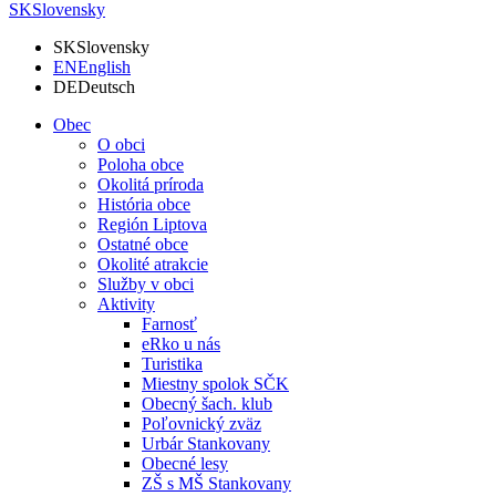
SK
Slovensky
SK
Slovensky
EN
English
DE
Deutsch
Obec
O obci
Poloha obce
Okolitá príroda
História obce
Región Liptova
Ostatné obce
Okolité atrakcie
Služby v obci
Aktivity
Farnosť
eRko u nás
Turistika
Miestny spolok SČK
Obecný šach. klub
Poľovnický zväz
Urbár Stankovany
Obecné lesy
ZŠ s MŠ Stankovany