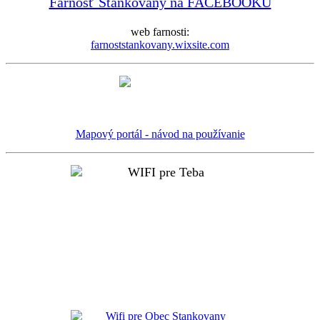
Farnosť Stankovany na FACEBOOKU
web farnosti:
farnoststankovany.wixsite.com
Mapový portál - návod na používanie