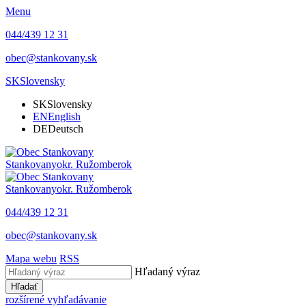
Menu
044/439 12 31
obec@stankovany.sk
SK
Slovensky
SK
Slovensky
EN
English
DE
Deutsch
Stankovany
okr. Ružomberok
Stankovany
okr. Ružomberok
044/439 12 31
obec@stankovany.sk
Mapa webu
RSS
Hľadaný výraz
Hľadať
rozšírené vyhľadávanie