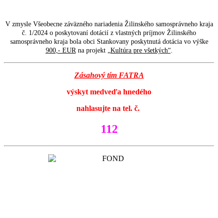
V zmysle Všeobecne záväzného nariadenia Žilinského samosprávneho kraja
č. 1/2024 o poskytovaní dotácií z vlastných príjmov Žilinského
samosprávneho kraja bola obci Stankovany poskytnutá dotácia vo výške
900,- EUR
na projekt
„Kultúra pre všetkých“
.
Zásahový tím FATRA
výskyt medveďa hnedého
nahlasujte na tel. č.
112