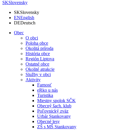
SK
Slovensky
SK
Slovensky
EN
English
DE
Deutsch
Obec
O obci
Poloha obce
Okolitá príroda
História obce
Región Liptova
Ostatné obce
Okolité atrakcie
Služby v obci
Aktivity
Farnosť
eRko u nás
Turistika
Miestny spolok SČK
Obecný šach. klub
Poľovnický zväz
Urbár Stankovany
Obecné lesy
ZŠ s MŠ Stankovany