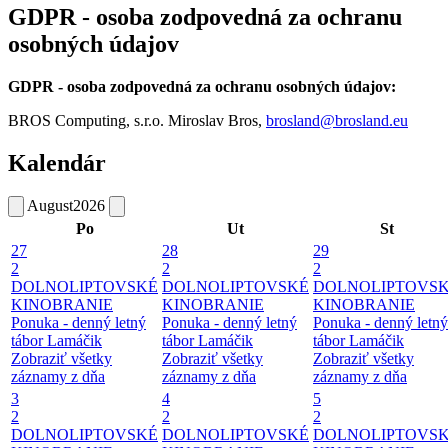
GDPR - osoba zodpovedná za ochranu
osobných údajov
GDPR - osoba zodpovedná za ochranu osobných údajov:
BROS Computing, s.r.o. Miroslav Bros,
brosland@brosland.eu
Kalendár
August
2026
Po
Ut
St
27
28
29
2
2
2
DOLNOLIPTOVSKÉ
DOLNOLIPTOVSKÉ
DOLNOLIPTOVS
KINOBRANIE
KINOBRANIE
KINOBRANIE
Ponuka - denný letný
Ponuka - denný letný
Ponuka - denný letný
tábor Lamáčik
tábor Lamáčik
tábor Lamáčik
Zobraziť všetky
Zobraziť všetky
Zobraziť všetky
záznamy z dňa
záznamy z dňa
záznamy z dňa
3
4
5
2
2
2
DOLNOLIPTOVSKÉ
DOLNOLIPTOVSKÉ
DOLNOLIPTOVS