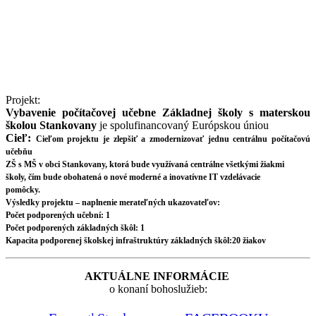
Projekt:
Vybavenie počítačovej učebne Základnej školy s materskou
školou Stankovany
je spolufinancovaný Európskou úniou
Cieľ:
Cieľom projektu je zlepšiť a zmodernizovať jednu centrálnu počítačovú
učebňu
ZŠ s MŠ v obci Stankovany, ktorá bude využívaná centrálne všetkými žiakmi
školy, čím bude obohatená o nové moderné a inovatívne IT vzdelávacie
pomôcky.
Výsledky projektu – naplnenie merateľných ukazovateľov:
Počet podporených učební: 1
Počet podporených základných škôl: 1
Kapacita podporenej školskej infraštruktúry základných škôl:20 žiakov
AKTUÁLNE INFORMÁCIE
o konaní bohoslužieb: