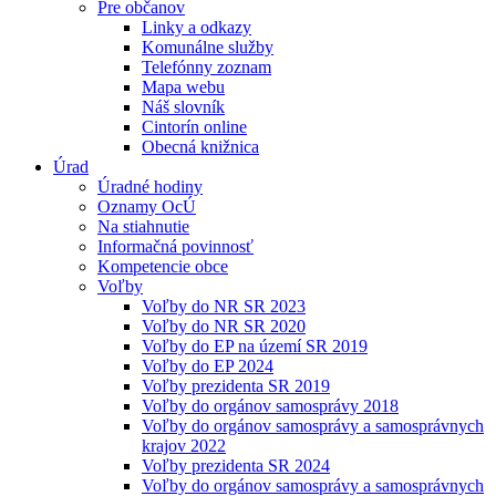
Pre občanov
Linky a odkazy
Komunálne služby
Telefónny zoznam
Mapa webu
Náš slovník
Cintorín online
Obecná knižnica
Úrad
Úradné hodiny
Oznamy OcÚ
Na stiahnutie
Informačná povinnosť
Kompetencie obce
Voľby
Voľby do NR SR 2023
Voľby do NR SR 2020
Voľby do EP na území SR 2019
Voľby do EP 2024
Voľby prezidenta SR 2019
Voľby do orgánov samosprávy 2018
Voľby do orgánov samosprávy a samosprávnych
krajov 2022
Voľby prezidenta SR 2024
Voľby do orgánov samosprávy a samosprávnych