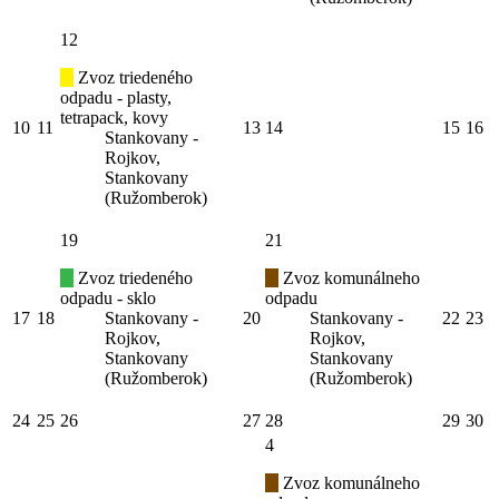
12
Zvoz triedeného
odpadu - plasty,
tetrapack, kovy
10
11
13
14
15
16
Stankovany -
Rojkov,
Stankovany
(Ružomberok)
19
21
Zvoz triedeného
Zvoz komunálneho
odpadu - sklo
odpadu
17
18
Stankovany -
20
Stankovany -
22
23
Rojkov,
Rojkov,
Stankovany
Stankovany
(Ružomberok)
(Ružomberok)
24
25
26
27
28
29
30
4
Zvoz komunálneho