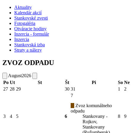
Aktuality
Kalendár akcií
Stankovské zvesti
Fotogaléria
Otváracie hodiny
Inzercia - formulár
Inzercia
Stankovská izba
Straty a nálezy
ZVOZ ODPADU
August
2026
Po
Ut
St
Št
Pi
So
Ne
27
28
29
30
31
1
2
7
Zvoz komunálneho
odpadu
3
4
5
6
Stankovany -
8
9
Rojkov,
Stankovany
(Ružomberok)