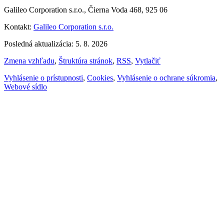
Galileo Corporation s.r.o., Čierna Voda 468, 925 06
Kontakt:
Galileo Corporation s.r.o.
Posledná aktualizácia: 5. 8. 2026
Zmena vzhľadu
,
Štruktúra stránok
,
RSS
,
Vytlačiť
Vyhlásenie o prístupnosti
,
Cookies
,
Vyhlásenie o ochrane súkromia
,
Webové sídlo