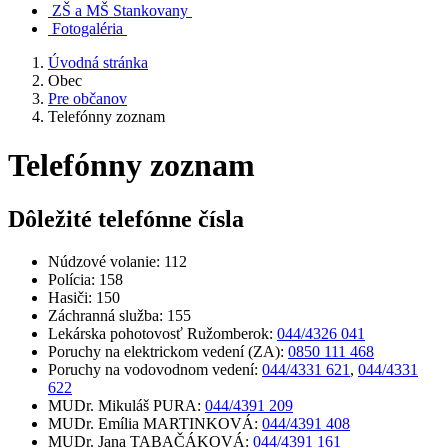
ZŠ a MŠ Stankovany
Fotogaléria
Úvodná stránka
Obec
Pre občanov
Telefónny zoznam
Telefónny zoznam
Dôležité telefónne čísla
Núdzové volanie: 112
Polícia: 158
Hasiči: 150
Záchranná služba: 155
Lekárska pohotovosť Ružomberok:
044/4326 041
Poruchy na elektrickom vedení (ZA):
0850 111 468
Poruchy na vodovodnom vedení:
044/4331 621
,
044/4331
622
MUDr. Mikuláš PURA:
044/4391 209
MUDr. Emília MARTINKOVÁ:
044/4391 408
MUDr. Jana TABAČÁKOVÁ:
044/4391 161