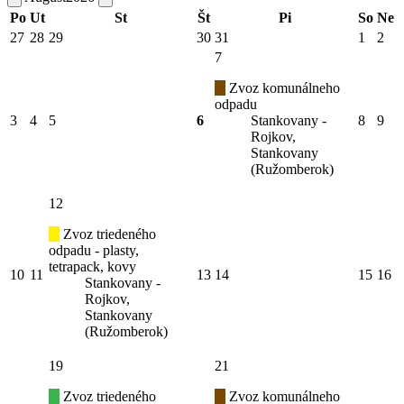
Po
Ut
St
Št
Pi
So
Ne
27
28
29
30
31
1
2
7
Zvoz komunálneho
odpadu
3
4
5
6
Stankovany -
8
9
Rojkov,
Stankovany
(Ružomberok)
12
Zvoz triedeného
odpadu - plasty,
tetrapack, kovy
10
11
13
14
15
16
Stankovany -
Rojkov,
Stankovany
(Ružomberok)
19
21
Zvoz triedeného
Zvoz komunálneho