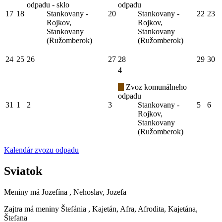
odpadu - sklo
odpadu
17
18
Stankovany -
20
Stankovany -
22
23
Rojkov,
Rojkov,
Stankovany
Stankovany
(Ružomberok)
(Ružomberok)
24
25
26
27
28
29
30
4
Zvoz komunálneho
odpadu
31
1
2
3
Stankovany -
5
6
Rojkov,
Stankovany
(Ružomberok)
Kalendár zvozu odpadu
Sviatok
Meniny má
Jozefína
, Nehoslav, Jozefa
Zajtra má meniny
Štefánia
, Kajetán, Afra, Afrodita, Kajetána,
Štefana