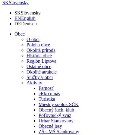
SK
Slovensky
SK
Slovensky
EN
English
DE
Deutsch
Obec
O obci
Poloha obce
Okolitá príroda
História obce
Región Liptova
Ostatné obce
Okolité atrakcie
Služby v obci
Aktivity
Farnosť
eRko u nás
Turistika
Miestny spolok SČK
Obecný šach. klub
Poľovnický zväz
Urbár Stankovany
Obecné lesy
ZŠ s MŠ Stankovany