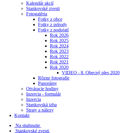
Kalendár akcií
Stankovské zvesti
Fotogaléria
Fotky z obce
Fotky z prírody
Fotky z podujatí
Rok 2026
Rok 2025
Rok 2024
Rok 2023
Rok 2022
Rok 2021
Rok 2020
VIDEO - 8. Obecný ples 2020
Rôzne fotografie
Panorámy
Otváracie hodiny
Inzercia - formulár
Inzercia
Stankovská izba
Straty a nálezy
Kontakt
Na stiahnutie
Stankovské zvesti