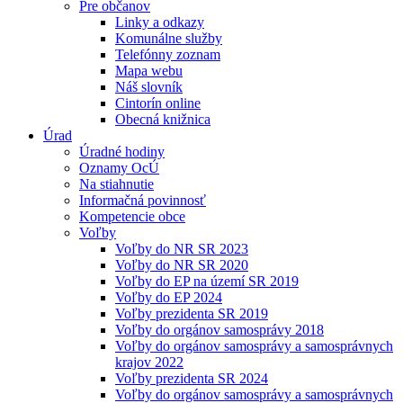
Pre občanov
Linky a odkazy
Komunálne služby
Telefónny zoznam
Mapa webu
Náš slovník
Cintorín online
Obecná knižnica
Úrad
Úradné hodiny
Oznamy OcÚ
Na stiahnutie
Informačná povinnosť
Kompetencie obce
Voľby
Voľby do NR SR 2023
Voľby do NR SR 2020
Voľby do EP na území SR 2019
Voľby do EP 2024
Voľby prezidenta SR 2019
Voľby do orgánov samosprávy 2018
Voľby do orgánov samosprávy a samosprávnych
krajov 2022
Voľby prezidenta SR 2024
Voľby do orgánov samosprávy a samosprávnych