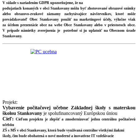
V súlade s nariadením GDPR upozorňujeme, že na
podujatiach konaných v obci Stankovany môžu byť zhotovované obrazové snímky
alebo obrazovo-zvukové záznamy zachytávajúce návštevníkov, ktoré môže
prevádzkovateľ Obec Stankovany použiť na marketingové účely, výlučne však
za účelom prezentácie obce na webe Obce Stankovany alebo v priestoroch obce.
V prípade námietky zverejnenia je potrebné si ju uplatniť na Obecnom úrade
Stankovany.
Projekt:
Vybavenie počítačovej učebne Základnej školy s materskou
školou Stankovany
je spolufinancovaný Európskou úniou
Cieľ:
Cieľom projektu je zlepšiť a zmodernizovať jednu centrálnu počítačovú
učebňu
ZŠ s MŠ v obci Stankovany, ktorá bude využívaná centrálne všetkými žiakmi
školy, čím bude obohatená o nové moderné a inovatívne IT vzdelávacie