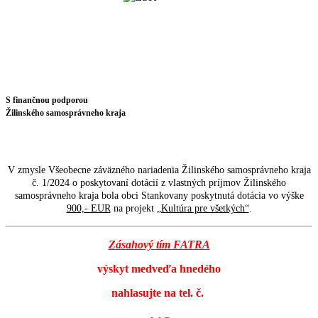
S finančnou podporou
Žilinského samosprávneho kraja
V zmysle Všeobecne záväzného nariadenia Žilinského samosprávneho kraja
č. 1/2024 o poskytovaní dotácií z vlastných príjmov Žilinského
samosprávneho kraja bola obci Stankovany poskytnutá dotácia vo výške
900,- EUR
na projekt
„Kultúra pre všetkých“
.
Zásahový tím FATRA
výskyt medveďa hnedého
nahlasujte na tel. č.