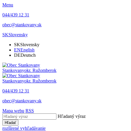
Menu
044/439 12 31
obec@stankovany.sk
SK
Slovensky
SK
Slovensky
EN
English
DE
Deutsch
Stankovany
okr. Ružomberok
Stankovany
okr. Ružomberok
044/439 12 31
obec@stankovany.sk
Mapa webu
RSS
Hľadaný výraz
Hľadať
rozšírené vyhľadávanie