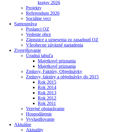
krajov 2026
Projekty
Referendum 2026
Sociálne veci
Samospráva
Poslanci OZ
Vedenie obce
Zápisnice a uznesenia zo zasadnutí OZ
Všeobecne záväzné nariadenia
Zverejňovanie
Úradná tabuľa
Majetkové priznania
Majetkové priznania
Zmluvy, Faktúry, Objednávky
Zmluvy, faktúry a objednávky do 2015
Rok 2015
Rok 2014
Rok 2013
Rok 2012
Rok 2011
Verejné obstarávanie
Hospodárenie
Vyvlastňovanie
Aktuálne
Aktuality