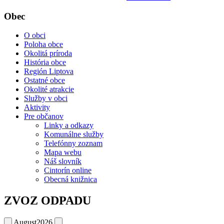
Obec
O obci
Poloha obce
Okolitá príroda
História obce
Región Liptova
Ostatné obce
Okolité atrakcie
Služby v obci
Aktivity
Pre občanov
Linky a odkazy
Komunálne služby
Telefónny zoznam
Mapa webu
Náš slovník
Cintorín online
Obecná knižnica
ZVOZ ODPADU
August
2026