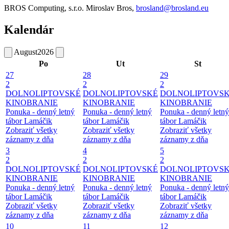
BROS Computing, s.r.o. Miroslav Bros,
brosland@brosland.eu
Kalendár
August
2026
Po
Ut
St
27
28
29
2
2
2
DOLNOLIPTOVSKÉ
DOLNOLIPTOVSKÉ
DOLNOLIPTOVS
KINOBRANIE
KINOBRANIE
KINOBRANIE
Ponuka - denný letný
Ponuka - denný letný
Ponuka - denný letný
tábor Lamáčik
tábor Lamáčik
tábor Lamáčik
Zobraziť všetky
Zobraziť všetky
Zobraziť všetky
záznamy z dňa
záznamy z dňa
záznamy z dňa
3
4
5
2
2
2
DOLNOLIPTOVSKÉ
DOLNOLIPTOVSKÉ
DOLNOLIPTOVS
KINOBRANIE
KINOBRANIE
KINOBRANIE
Ponuka - denný letný
Ponuka - denný letný
Ponuka - denný letný
tábor Lamáčik
tábor Lamáčik
tábor Lamáčik
Zobraziť všetky
Zobraziť všetky
Zobraziť všetky
záznamy z dňa
záznamy z dňa
záznamy z dňa
10
11
12