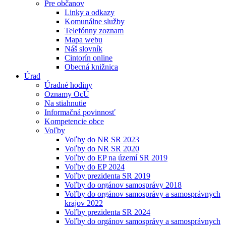
Pre občanov
Linky a odkazy
Komunálne služby
Telefónny zoznam
Mapa webu
Náš slovník
Cintorín online
Obecná knižnica
Úrad
Úradné hodiny
Oznamy OcÚ
Na stiahnutie
Informačná povinnosť
Kompetencie obce
Voľby
Voľby do NR SR 2023
Voľby do NR SR 2020
Voľby do EP na území SR 2019
Voľby do EP 2024
Voľby prezidenta SR 2019
Voľby do orgánov samosprávy 2018
Voľby do orgánov samosprávy a samosprávnych
krajov 2022
Voľby prezidenta SR 2024
Voľby do orgánov samosprávy a samosprávnych