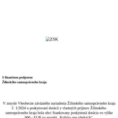
S finančnou podporou
Žilinského samosprávneho kraja
V zmysle Všeobecne záväzného nariadenia Žilinského samosprávneho kraja
č. 1/2024 o poskytovaní dotácií z vlastných príjmov Žilinského
samosprávneho kraja bola obci Stankovany poskytnutá dotácia vo výške
900,- EUR
na projekt
„Kultúra pre všetkých“
.