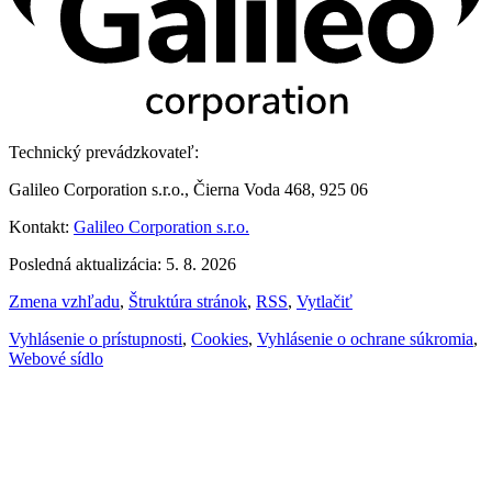
Technický prevádzkovateľ:
Galileo Corporation s.r.o., Čierna Voda 468, 925 06
Kontakt:
Galileo Corporation s.r.o.
Posledná aktualizácia: 5. 8. 2026
Zmena vzhľadu
,
Štruktúra stránok
,
RSS
,
Vytlačiť
Vyhlásenie o prístupnosti
,
Cookies
,
Vyhlásenie o ochrane súkromia
,
Webové sídlo