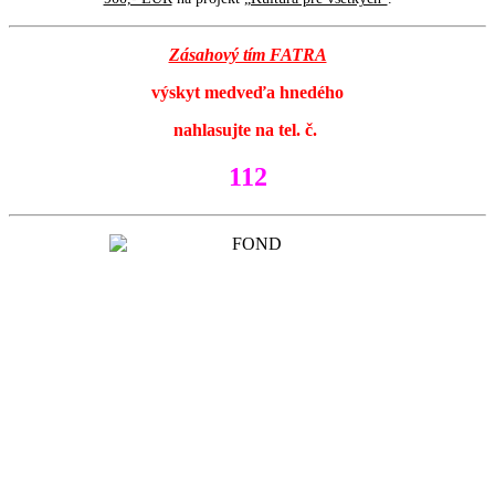
Zásahový tím FATRA
výskyt medveďa hnedého
nahlasujte na tel. č.
112