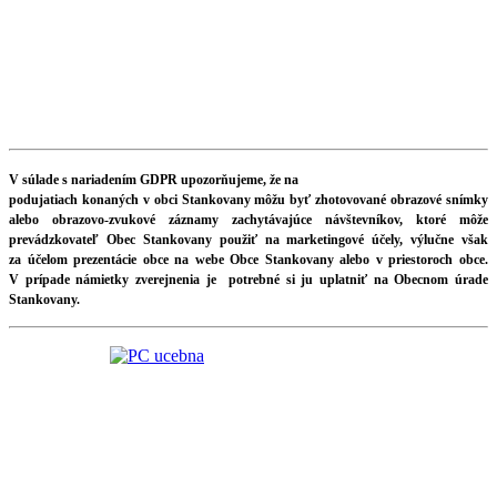
V súlade s nariadením GDPR upozorňujeme, že na
podujatiach konaných v obci Stankovany môžu byť zhotovované obrazové snímky
alebo obrazovo-zvukové záznamy zachytávajúce návštevníkov, ktoré môže
prevádzkovateľ Obec Stankovany použiť na marketingové účely, výlučne však
za účelom prezentácie obce na webe Obce Stankovany alebo v priestoroch obce.
V prípade námietky zverejnenia je potrebné si ju uplatniť na Obecnom úrade
Stankovany.