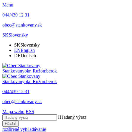
Menu
044/439 12 31
obec@stankovany.sk
SK
Slovensky
SK
Slovensky
EN
English
DE
Deutsch
Stankovany
okr. Ružomberok
Stankovany
okr. Ružomberok
044/439 12 31
obec@stankovany.sk
Mapa webu
RSS
Hľadaný výraz
Hľadať
rozšírené vyhľadávanie