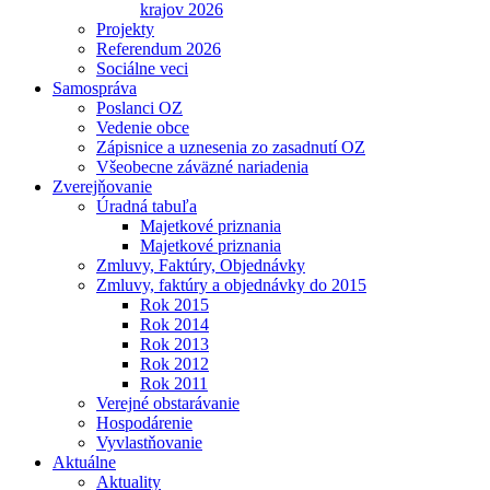
krajov 2026
Projekty
Referendum 2026
Sociálne veci
Samospráva
Poslanci OZ
Vedenie obce
Zápisnice a uznesenia zo zasadnutí OZ
Všeobecne záväzné nariadenia
Zverejňovanie
Úradná tabuľa
Majetkové priznania
Majetkové priznania
Zmluvy, Faktúry, Objednávky
Zmluvy, faktúry a objednávky do 2015
Rok 2015
Rok 2014
Rok 2013
Rok 2012
Rok 2011
Verejné obstarávanie
Hospodárenie
Vyvlastňovanie
Aktuálne
Aktuality