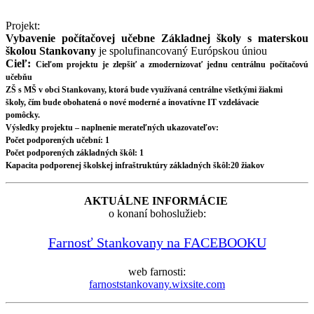
Projekt:
Vybavenie počítačovej učebne Základnej školy s materskou
školou Stankovany
je spolufinancovaný Európskou úniou
Cieľ:
Cieľom projektu je zlepšiť a zmodernizovať jednu centrálnu počítačovú
učebňu
ZŠ s MŠ v obci Stankovany, ktorá bude využívaná centrálne všetkými žiakmi
školy, čím bude obohatená o nové moderné a inovatívne IT vzdelávacie
pomôcky.
Výsledky projektu – naplnenie merateľných ukazovateľov:
Počet podporených učební: 1
Počet podporených základných škôl: 1
Kapacita podporenej školskej infraštruktúry základných škôl:20 žiakov
AKTUÁLNE INFORMÁCIE
o konaní bohoslužieb:
Farnosť Stankovany na FACEBOOKU
web farnosti:
farnoststankovany.wixsite.com