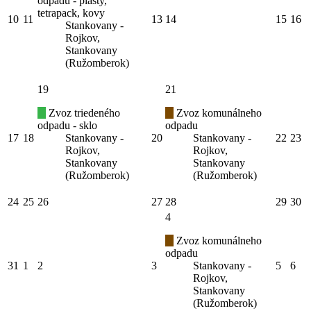
odpadu - plasty,
tetrapack, kovy
10
11
13
14
15
16
Stankovany -
Rojkov,
Stankovany
(Ružomberok)
19
21
Zvoz triedeného
Zvoz komunálneho
odpadu - sklo
odpadu
17
18
Stankovany -
20
Stankovany -
22
23
Rojkov,
Rojkov,
Stankovany
Stankovany
(Ružomberok)
(Ružomberok)
24
25
26
27
28
29
30
4
Zvoz komunálneho
odpadu
31
1
2
3
Stankovany -
5
6
Rojkov,
Stankovany
(Ružomberok)