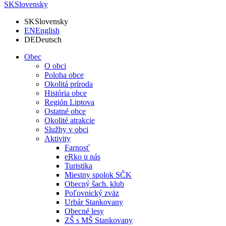
SK
Slovensky
SK
Slovensky
EN
English
DE
Deutsch
Obec
O obci
Poloha obce
Okolitá príroda
História obce
Región Liptova
Ostatné obce
Okolité atrakcie
Služby v obci
Aktivity
Farnosť
eRko u nás
Turistika
Miestny spolok SČK
Obecný šach. klub
Poľovnický zväz
Urbár Stankovany
Obecné lesy
ZŠ s MŠ Stankovany