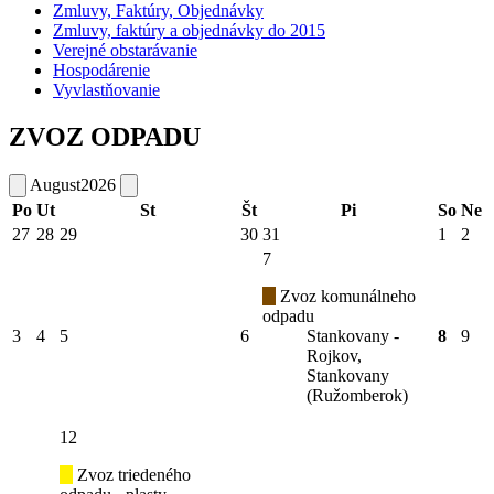
Zmluvy, Faktúry, Objednávky
Zmluvy, faktúry a objednávky do 2015
Verejné obstarávanie
Hospodárenie
Vyvlastňovanie
ZVOZ ODPADU
August
2026
Po
Ut
St
Št
Pi
So
Ne
27
28
29
30
31
1
2
7
Zvoz komunálneho
odpadu
3
4
5
6
Stankovany -
8
9
Rojkov,
Stankovany
(Ružomberok)
12
Zvoz triedeného