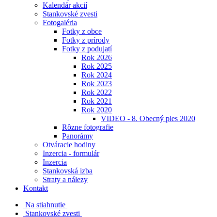
Kalendár akcií
Stankovské zvesti
Fotogaléria
Fotky z obce
Fotky z prírody
Fotky z podujatí
Rok 2026
Rok 2025
Rok 2024
Rok 2023
Rok 2022
Rok 2021
Rok 2020
VIDEO - 8. Obecný ples 2020
Rôzne fotografie
Panorámy
Otváracie hodiny
Inzercia - formulár
Inzercia
Stankovská izba
Straty a nálezy
Kontakt
Na stiahnutie
Stankovské zvesti