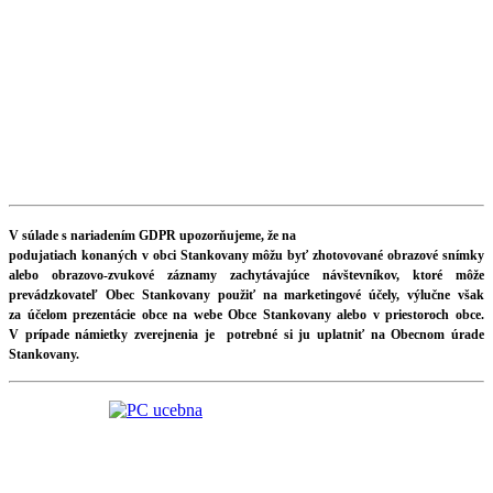
V súlade s nariadením GDPR upozorňujeme, že na
podujatiach konaných v obci Stankovany môžu byť zhotovované obrazové snímky
alebo obrazovo-zvukové záznamy zachytávajúce návštevníkov, ktoré môže
prevádzkovateľ Obec Stankovany použiť na marketingové účely, výlučne však
za účelom prezentácie obce na webe Obce Stankovany alebo v priestoroch obce.
V prípade námietky zverejnenia je potrebné si ju uplatniť na Obecnom úrade
Stankovany.