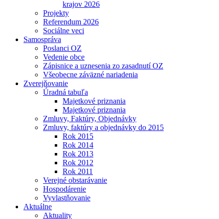
krajov 2026
Projekty
Referendum 2026
Sociálne veci
Samospráva
Poslanci OZ
Vedenie obce
Zápisnice a uznesenia zo zasadnutí OZ
Všeobecne záväzné nariadenia
Zverejňovanie
Úradná tabuľa
Majetkové priznania
Majetkové priznania
Zmluvy, Faktúry, Objednávky
Zmluvy, faktúry a objednávky do 2015
Rok 2015
Rok 2014
Rok 2013
Rok 2012
Rok 2011
Verejné obstarávanie
Hospodárenie
Vyvlastňovanie
Aktuálne
Aktuality