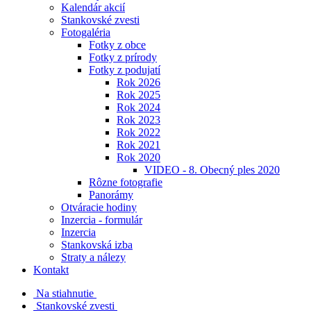
Kalendár akcií
Stankovské zvesti
Fotogaléria
Fotky z obce
Fotky z prírody
Fotky z podujatí
Rok 2026
Rok 2025
Rok 2024
Rok 2023
Rok 2022
Rok 2021
Rok 2020
VIDEO - 8. Obecný ples 2020
Rôzne fotografie
Panorámy
Otváracie hodiny
Inzercia - formulár
Inzercia
Stankovská izba
Straty a nálezy
Kontakt
Na stiahnutie
Stankovské zvesti