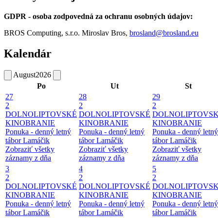
GDPR - osoba zodpovedná za ochranu osobných údajov:
BROS Computing, s.r.o. Miroslav Bros,
brosland@brosland.eu
Kalendár
August
2026
Po
Ut
St
27
28
29
2
2
2
DOLNOLIPTOVSKÉ
DOLNOLIPTOVSKÉ
DOLNOLIPTOVS
KINOBRANIE
KINOBRANIE
KINOBRANIE
Ponuka - denný letný
Ponuka - denný letný
Ponuka - denný letný
tábor Lamáčik
tábor Lamáčik
tábor Lamáčik
Zobraziť všetky
Zobraziť všetky
Zobraziť všetky
záznamy z dňa
záznamy z dňa
záznamy z dňa
3
4
5
2
2
2
DOLNOLIPTOVSKÉ
DOLNOLIPTOVSKÉ
DOLNOLIPTOVS
KINOBRANIE
KINOBRANIE
KINOBRANIE
Ponuka - denný letný
Ponuka - denný letný
Ponuka - denný letný
tábor Lamáčik
tábor Lamáčik
tábor Lamáčik