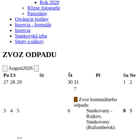
Rok 2020
Rôzne fotografie
Panorámy
Otváracie hodiny
Inzercia - formulár
Inzercia
Stankovská izba
Straty a nálezy
ZVOZ ODPADU
August
2026
Po
Ut
St
Št
Pi
So
Ne
27
28
29
30
31
1
2
7
Zvoz komunálneho
odpadu
3
4
5
6
Stankovany -
8
9
Rojkov,
Stankovany
(Ružomberok)