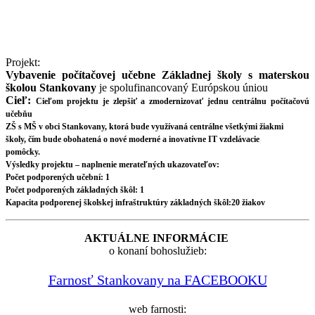
Projekt:
Vybavenie počítačovej učebne Základnej školy s materskou
školou Stankovany
je spolufinancovaný Európskou úniou
Cieľ:
Cieľom projektu je zlepšiť a zmodernizovať jednu centrálnu počítačovú
učebňu
ZŠ s MŠ v obci Stankovany, ktorá bude využívaná centrálne všetkými žiakmi
školy, čím bude obohatená o nové moderné a inovatívne IT vzdelávacie
pomôcky.
Výsledky projektu – naplnenie merateľných ukazovateľov:
Počet podporených učební: 1
Počet podporených základných škôl: 1
Kapacita podporenej školskej infraštruktúry základných škôl:20 žiakov
AKTUÁLNE INFORMÁCIE
o konaní bohoslužieb:
Farnosť Stankovany na FACEBOOKU
web farnosti: