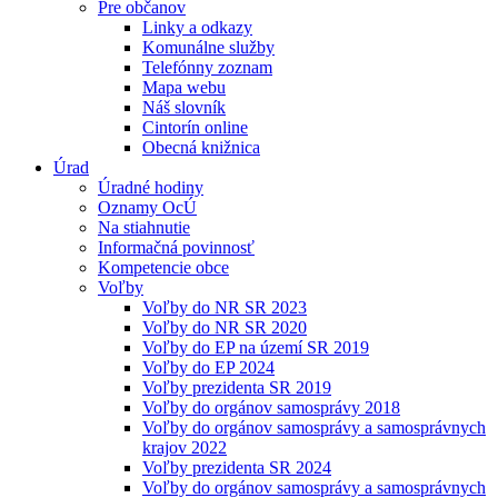
Pre občanov
Linky a odkazy
Komunálne služby
Telefónny zoznam
Mapa webu
Náš slovník
Cintorín online
Obecná knižnica
Úrad
Úradné hodiny
Oznamy OcÚ
Na stiahnutie
Informačná povinnosť
Kompetencie obce
Voľby
Voľby do NR SR 2023
Voľby do NR SR 2020
Voľby do EP na území SR 2019
Voľby do EP 2024
Voľby prezidenta SR 2019
Voľby do orgánov samosprávy 2018
Voľby do orgánov samosprávy a samosprávnych
krajov 2022
Voľby prezidenta SR 2024
Voľby do orgánov samosprávy a samosprávnych