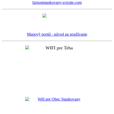
farnoststankovany.wixsite.com
Mapový portál - návod na používanie