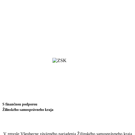
S finančnou podporou
Žilinského samosprávneho kraja
V zmysle Všeobecne záväzného nariadenia Žilinského samosprávneho kraja