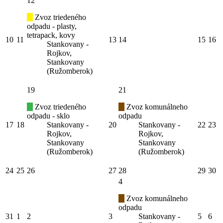
12
Zvoz triedeného
odpadu - plasty,
tetrapack, kovy
10
11
13
14
15
16
Stankovany -
Rojkov,
Stankovany
(Ružomberok)
19
21
Zvoz triedeného
Zvoz komunálneho
odpadu - sklo
odpadu
17
18
Stankovany -
20
Stankovany -
22
23
Rojkov,
Rojkov,
Stankovany
Stankovany
(Ružomberok)
(Ružomberok)
24
25
26
27
28
29
30
4
Zvoz komunálneho
odpadu
31
1
2
3
Stankovany -
5
6