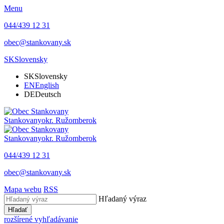
Menu
044/439 12 31
obec@stankovany.sk
SK
Slovensky
SK
Slovensky
EN
English
DE
Deutsch
Stankovany
okr. Ružomberok
Stankovany
okr. Ružomberok
044/439 12 31
obec@stankovany.sk
Mapa webu
RSS
Hľadaný výraz
Hľadať
rozšírené vyhľadávanie