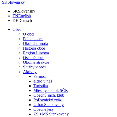
SK
Slovensky
SK
Slovensky
EN
English
DE
Deutsch
Obec
O obci
Poloha obce
Okolitá príroda
História obce
Región Liptova
Ostatné obce
Okolité atrakcie
Služby v obci
Aktivity
Farnosť
eRko u nás
Turistika
Miestny spolok SČK
Obecný šach. klub
Poľovnický zväz
Urbár Stankovany
Obecné lesy
ZŠ s MŠ Stankovany