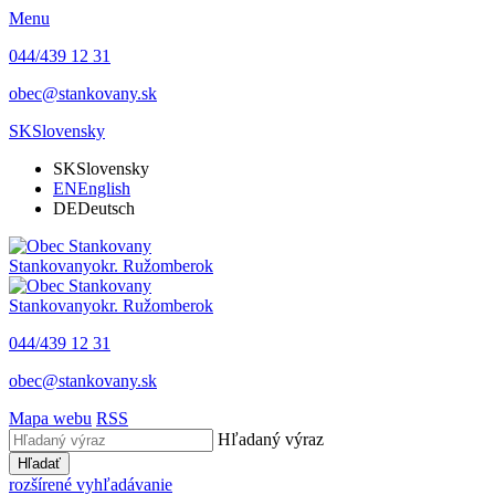
Menu
044/439 12 31
obec@stankovany.sk
SK
Slovensky
SK
Slovensky
EN
English
DE
Deutsch
Stankovany
okr. Ružomberok
Stankovany
okr. Ružomberok
044/439 12 31
obec@stankovany.sk
Mapa webu
RSS
Hľadaný výraz
Hľadať
rozšírené vyhľadávanie