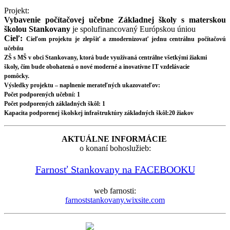
Projekt:
Vybavenie počítačovej učebne Základnej školy s materskou
školou Stankovany
je spolufinancovaný Európskou úniou
Cieľ:
Cieľom projektu je zlepšiť a zmodernizovať jednu centrálnu počítačovú
učebňu
ZŠ s MŠ v obci Stankovany, ktorá bude využívaná centrálne všetkými žiakmi
školy, čím bude obohatená o nové moderné a inovatívne IT vzdelávacie
pomôcky.
Výsledky projektu – naplnenie merateľných ukazovateľov:
Počet podporených učební: 1
Počet podporených základných škôl: 1
Kapacita podporenej školskej infraštruktúry základných škôl:20 žiakov
AKTUÁLNE INFORMÁCIE
o konaní bohoslužieb:
Farnosť Stankovany na FACEBOOKU
web farnosti:
farnoststankovany.wixsite.com