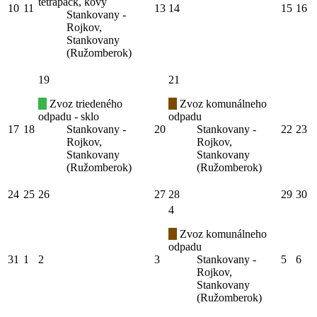
tetrapack, kovy
10
11
13
14
15
16
Stankovany -
Rojkov,
Stankovany
(Ružomberok)
19
21
Zvoz triedeného
Zvoz komunálneho
odpadu - sklo
odpadu
17
18
Stankovany -
20
Stankovany -
22
23
Rojkov,
Rojkov,
Stankovany
Stankovany
(Ružomberok)
(Ružomberok)
24
25
26
27
28
29
30
4
Zvoz komunálneho
odpadu
31
1
2
3
Stankovany -
5
6
Rojkov,
Stankovany
(Ružomberok)