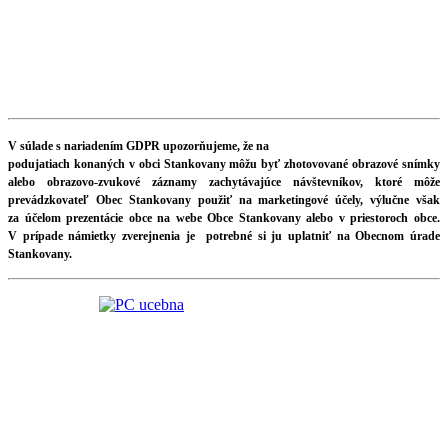
V súlade s nariadením GDPR upozorňujeme, že na
podujatiach konaných v obci Stankovany môžu byť zhotovované obrazové snímky
alebo obrazovo-zvukové záznamy zachytávajúce návštevníkov, ktoré môže
prevádzkovateľ Obec Stankovany použiť na marketingové účely, výlučne však
za účelom prezentácie obce na webe Obce Stankovany alebo v priestoroch obce.
V prípade námietky zverejnenia je potrebné si ju uplatniť na Obecnom úrade
Stankovany.