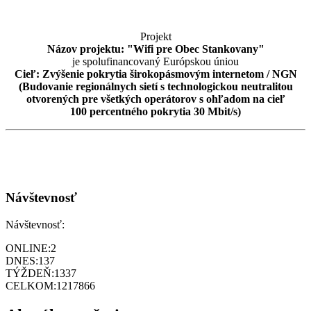
Projekt
Názov projektu: "Wifi pre Obec Stankovany"
je spolufinancovaný Európskou úniou
Cieľ: Zvýšenie pokrytia širokopásmovým internetom / NGN
(Budovanie regionálnych sietí s technologickou neutralitou
otvorených pre všetkých operátorov s ohľadom na cieľ
100 percentného pokrytia 30 Mbit/s)
Návštevnosť
Návštevnosť:
ONLINE:
2
DNES:
137
TÝŽDEŇ:
1337
CELKOM:
1217866