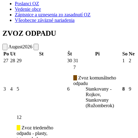
Poslanci OZ
Vedenie obce
Zápisnice a uznesenia zo zasadnutí OZ
Všeobecne záväzné nariadenia
ZVOZ ODPADU
August
2026
Po
Ut
St
Št
Pi
So
Ne
27
28
29
30
31
1
2
7
Zvoz komunálneho
odpadu
3
4
5
6
Stankovany -
8
9
Rojkov,
Stankovany
(Ružomberok)
12
Zvoz triedeného
odpadu - plasty,