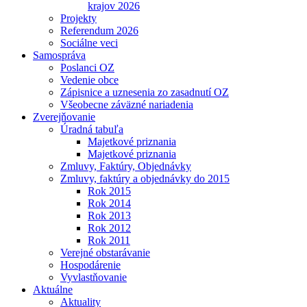
krajov 2026
Projekty
Referendum 2026
Sociálne veci
Samospráva
Poslanci OZ
Vedenie obce
Zápisnice a uznesenia zo zasadnutí OZ
Všeobecne záväzné nariadenia
Zverejňovanie
Úradná tabuľa
Majetkové priznania
Majetkové priznania
Zmluvy, Faktúry, Objednávky
Zmluvy, faktúry a objednávky do 2015
Rok 2015
Rok 2014
Rok 2013
Rok 2012
Rok 2011
Verejné obstarávanie
Hospodárenie
Vyvlastňovanie
Aktuálne
Aktuality