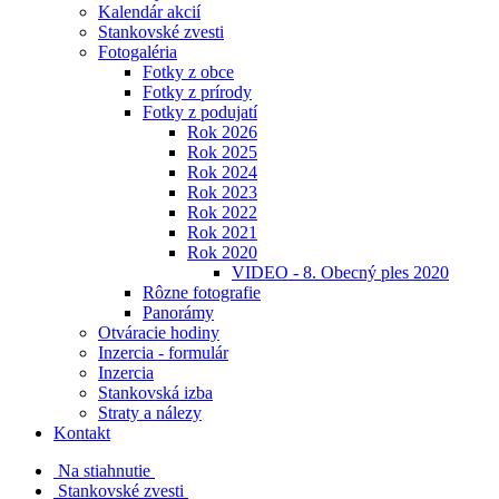
Kalendár akcií
Stankovské zvesti
Fotogaléria
Fotky z obce
Fotky z prírody
Fotky z podujatí
Rok 2026
Rok 2025
Rok 2024
Rok 2023
Rok 2022
Rok 2021
Rok 2020
VIDEO - 8. Obecný ples 2020
Rôzne fotografie
Panorámy
Otváracie hodiny
Inzercia - formulár
Inzercia
Stankovská izba
Straty a nálezy
Kontakt
Na stiahnutie
Stankovské zvesti