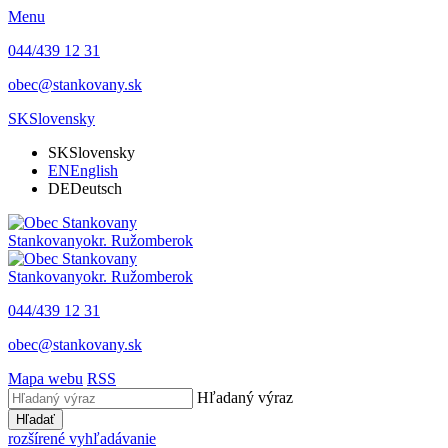
Menu
044/439 12 31
obec@stankovany.sk
SK
Slovensky
SK
Slovensky
EN
English
DE
Deutsch
Stankovany
okr. Ružomberok
Stankovany
okr. Ružomberok
044/439 12 31
obec@stankovany.sk
Mapa webu
RSS
Hľadaný výraz
Hľadať
rozšírené vyhľadávanie