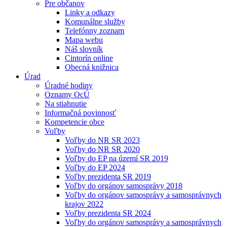
Pre občanov
Linky a odkazy
Komunálne služby
Telefónny zoznam
Mapa webu
Náš slovník
Cintorín online
Obecná knižnica
Úrad
Úradné hodiny
Oznamy OcÚ
Na stiahnutie
Informačná povinnosť
Kompetencie obce
Voľby
Voľby do NR SR 2023
Voľby do NR SR 2020
Voľby do EP na území SR 2019
Voľby do EP 2024
Voľby prezidenta SR 2019
Voľby do orgánov samosprávy 2018
Voľby do orgánov samosprávy a samosprávnych
krajov 2022
Voľby prezidenta SR 2024
Voľby do orgánov samosprávy a samosprávnych