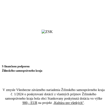
S finančnou podporou
Žilinského samosprávneho kraja
V zmysle Všeobecne záväzného nariadenia Žilinského samosprávneho kraja
č. 1/2024 o poskytovaní dotácií z vlastných príjmov Žilinského
samosprávneho kraja bola obci Stankovany poskytnutá dotácia vo výške
900,- EUR
na projekt
„Kultúra pre všetkých“
.