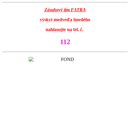
Zásahový tím FATRA
výskyt medveďa hnedého
nahlasujte na tel. č.
112