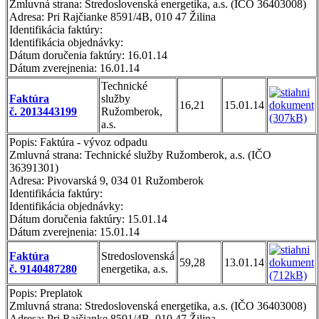
Zmluvná strana: Stredoslovenská energetika, a.s. (IČO 36403008)
Adresa: Pri Rajčianke 8591/4B, 010 47 Žilina
Identifikácia faktúry:
Identifikácia objednávky:
Dátum doručenia faktúry: 16.01.14
Dátum zverejnenia: 16.01.14
Technické
Faktúra
služby
16,21
15.01.14
č. 2013443199
Ružomberok,
a.s.
Popis: Faktúra - vývoz odpadu
Zmluvná strana: Technické služby Ružomberok, a.s. (IČO
36391301)
Adresa: Pivovarská 9, 034 01 Ružomberok
Identifikácia faktúry:
Identifikácia objednávky:
Dátum doručenia faktúry: 15.01.14
Dátum zverejnenia: 15.01.14
Faktúra
Stredoslovenská
59,28
13.01.14
č. 9140487280
energetika, a.s.
Popis: Preplatok
Zmluvná strana: Stredoslovenská energetika, a.s. (IČO 36403008)
Adresa: Pri Rajčianke 8591/4B, 010 47 Žilina