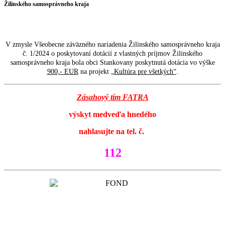
Žilinského samosprávneho kraja
V zmysle Všeobecne záväzného nariadenia Žilinského samosprávneho kraja
č. 1/2024 o poskytovaní dotácií z vlastných príjmov Žilinského
samosprávneho kraja bola obci Stankovany poskytnutá dotácia vo výške
900,- EUR
na projekt
„Kultúra pre všetkých“
.
Zásahový tím FATRA
výskyt medveďa hnedého
nahlasujte na tel. č.
112