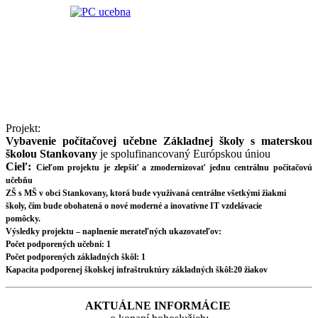
Projekt:
Vybavenie počítačovej učebne Základnej školy s materskou
školou Stankovany
je spolufinancovaný Európskou úniou
Cieľ:
Cieľom projektu je zlepšiť a zmodernizovať jednu centrálnu počítačovú
učebňu
ZŠ s MŠ v obci Stankovany, ktorá bude využívaná centrálne všetkými žiakmi
školy, čím bude obohatená o nové moderné a inovatívne IT vzdelávacie
pomôcky.
Výsledky projektu – naplnenie merateľných ukazovateľov:
Počet podporených učební: 1
Počet podporených základných škôl: 1
Kapacita podporenej školskej infraštruktúry základných škôl:20 žiakov
AKTUÁLNE INFORMÁCIE