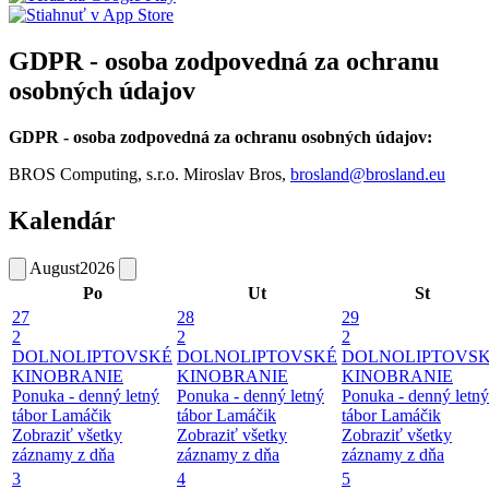
GDPR - osoba zodpovedná za ochranu
osobných údajov
GDPR - osoba zodpovedná za ochranu osobných údajov:
BROS Computing, s.r.o. Miroslav Bros,
brosland@brosland.eu
Kalendár
August
2026
Po
Ut
St
27
28
29
2
2
2
DOLNOLIPTOVSKÉ
DOLNOLIPTOVSKÉ
DOLNOLIPTOVS
KINOBRANIE
KINOBRANIE
KINOBRANIE
Ponuka - denný letný
Ponuka - denný letný
Ponuka - denný letný
tábor Lamáčik
tábor Lamáčik
tábor Lamáčik
Zobraziť všetky
Zobraziť všetky
Zobraziť všetky
záznamy z dňa
záznamy z dňa
záznamy z dňa
3
4
5