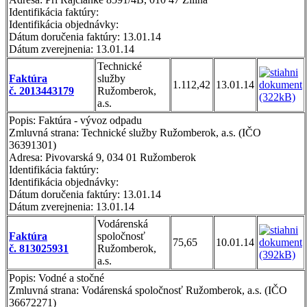
Identifikácia faktúry:
Identifikácia objednávky:
Dátum doručenia faktúry: 13.01.14
Dátum zverejnenia: 13.01.14
Technické
Faktúra
služby
1.112,42
13.01.14
č. 2013443179
Ružomberok,
a.s.
Popis: Faktúra - vývoz odpadu
Zmluvná strana: Technické služby Ružomberok, a.s. (IČO
36391301)
Adresa: Pivovarská 9, 034 01 Ružomberok
Identifikácia faktúry:
Identifikácia objednávky:
Dátum doručenia faktúry: 13.01.14
Dátum zverejnenia: 13.01.14
Vodárenská
Faktúra
spoločnosť
75,65
10.01.14
č. 813025931
Ružomberok,
a.s.
Popis: Vodné a stočné
Zmluvná strana: Vodárenská spoločnosť Ružomberok, a.s. (IČO
36672271)