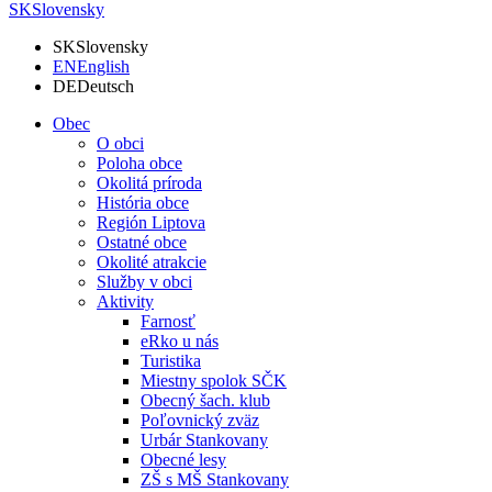
SK
Slovensky
SK
Slovensky
EN
English
DE
Deutsch
Obec
O obci
Poloha obce
Okolitá príroda
História obce
Región Liptova
Ostatné obce
Okolité atrakcie
Služby v obci
Aktivity
Farnosť
eRko u nás
Turistika
Miestny spolok SČK
Obecný šach. klub
Poľovnický zväz
Urbár Stankovany
Obecné lesy
ZŠ s MŠ Stankovany