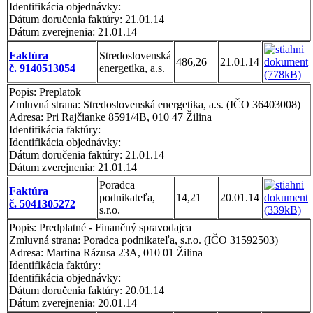
Identifikácia objednávky:
Dátum doručenia faktúry: 21.01.14
Dátum zverejnenia: 21.01.14
Faktúra
Stredoslovenská
486,26
21.01.14
č. 9140513054
energetika, a.s.
Popis: Preplatok
Zmluvná strana: Stredoslovenská energetika, a.s. (IČO 36403008)
Adresa: Pri Rajčianke 8591/4B, 010 47 Žilina
Identifikácia faktúry:
Identifikácia objednávky:
Dátum doručenia faktúry: 21.01.14
Dátum zverejnenia: 21.01.14
Poradca
Faktúra
podnikateľa,
14,21
20.01.14
č. 5041305272
s.r.o.
Popis: Predplatné - Finančný spravodajca
Zmluvná strana: Poradca podnikateľa, s.r.o. (IČO 31592503)
Adresa: Martina Rázusa 23A, 010 01 Žilina
Identifikácia faktúry:
Identifikácia objednávky:
Dátum doručenia faktúry: 20.01.14
Dátum zverejnenia: 20.01.14