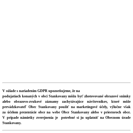
V súlade s nariadením GDPR upozorňujeme, že na
podujatiach konaných v obci Stankovany môžu byť zhotovované obrazové snímky
alebo obrazovo-zvukové záznamy zachytávajúce návštevníkov, ktoré môže
prevádzkovateľ Obec Stankovany použiť na marketingové účely, výlučne však
za účelom prezentácie obce na webe Obce Stankovany alebo v priestoroch obce.
V prípade námietky zverejnenia je potrebné si ju uplatniť na Obecnom úrade
Stankovany.