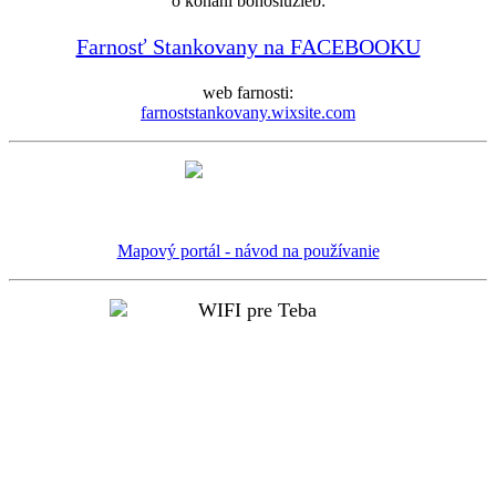
o konaní bohoslužieb:
Farnosť Stankovany na FACEBOOKU
web farnosti:
farnoststankovany.wixsite.com
Mapový portál - návod na používanie