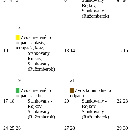
3
4
5
6
Stankovany -
8
9
Rojkov,
Stankovany
(Ružomberok)
12
Zvoz triedeného
odpadu - plasty,
tetrapack, kovy
10
11
13
14
15
16
Stankovany -
Rojkov,
Stankovany
(Ružomberok)
19
21
Zvoz triedeného
Zvoz komunálneho
odpadu - sklo
odpadu
17
18
Stankovany -
20
Stankovany -
22
23
Rojkov,
Rojkov,
Stankovany
Stankovany
(Ružomberok)
(Ružomberok)
24
25
26
27
28
29
30