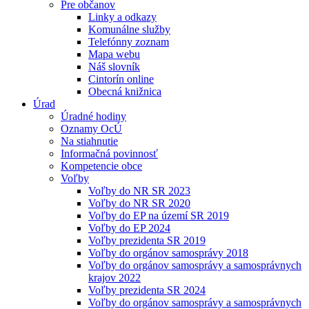
Pre občanov
Linky a odkazy
Komunálne služby
Telefónny zoznam
Mapa webu
Náš slovník
Cintorín online
Obecná knižnica
Úrad
Úradné hodiny
Oznamy OcÚ
Na stiahnutie
Informačná povinnosť
Kompetencie obce
Voľby
Voľby do NR SR 2023
Voľby do NR SR 2020
Voľby do EP na území SR 2019
Voľby do EP 2024
Voľby prezidenta SR 2019
Voľby do orgánov samosprávy 2018
Voľby do orgánov samosprávy a samosprávnych
krajov 2022
Voľby prezidenta SR 2024
Voľby do orgánov samosprávy a samosprávnych