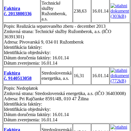
Technické
Faktúra
služby
238,63
16.01.14
č. 2013800336
Ružomberok,
a.s.
Popis: Realizácia separovaného zberu - december 2013
Zmluvná strana: Technické služby Ružomberok, a.s. (IČO
36391301)
Adresa: Pivovarská 9, 034 01 Ružomberok
Identifikácia faktúry:
Identifikácia objednávky:
Dátum doručenia faktúry: 16.01.14
Dátum zverejnenia: 16.01.14
Faktúra
Stredoslovenská
16,31
16.01.14
č. 9140513058
energetika, a.s.
Popis: Nedoplatok
Zmluvná strana: Stredoslovenská energetika, a.s. (IČO 36403008)
Adresa: Pri Rajčianke 8591/4B, 010 47 Žilina
Identifikácia faktúry:
Identifikácia objednávky:
Dátum doručenia faktúry: 16.01.14
Dátum zverejnenia: 16.01.14
Faktúra
Stredoslovenská