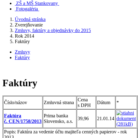
ZŠ a MŠ Stankovany
Fotogaléria
Úvodná stránka
Zverejňovanie
Zmluvy, faktúry a objednávky do 2015
Rok 2014
Faktúry
Zmluvy
Faktúry
Faktúry
Cena
Číslo/názov
Zmluvná strana
Dátum
*
s DPH
Faktúra
Prima banka
39,96
21.01.14
č. CEN/1758/2013
Slovensko, a.s.
Popis: Faktúra za vedenie účtu majiteľa cenných papierov - rok
2013