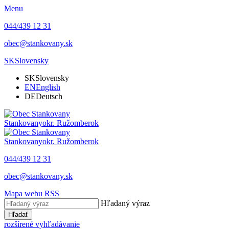
Menu
044/439 12 31
obec@stankovany.sk
SK
Slovensky
SK
Slovensky
EN
English
DE
Deutsch
Stankovany
okr. Ružomberok
Stankovany
okr. Ružomberok
044/439 12 31
obec@stankovany.sk
Mapa webu
RSS
Hľadaný výraz
Hľadať
rozšírené vyhľadávanie