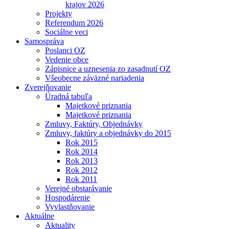
krajov 2026
Projekty
Referendum 2026
Sociálne veci
Samospráva
Poslanci OZ
Vedenie obce
Zápisnice a uznesenia zo zasadnutí OZ
Všeobecne záväzné nariadenia
Zverejňovanie
Úradná tabuľa
Majetkové priznania
Majetkové priznania
Zmluvy, Faktúry, Objednávky
Zmluvy, faktúry a objednávky do 2015
Rok 2015
Rok 2014
Rok 2013
Rok 2012
Rok 2011
Verejné obstarávanie
Hospodárenie
Vyvlastňovanie
Aktuálne
Aktuality