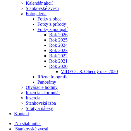
Kalendár akcií
Stankovské zvesti
Fotogaléria
Fotky z obce
Fotky z prírody
Fotky z podujatí
Rok 2026
Rok 2025
Rok 2024
Rok 2023
Rok 2022
Rok 2021
Rok 2020
VIDEO - 8. Obecný ples 2020
Rôzne fotografie
Panorámy
Otváracie hodiny
Inzercia - formulár
Inzercia
Stankovská izba
Straty a nálezy
Kontakt
Na stiahnutie
Stankovské zvesti