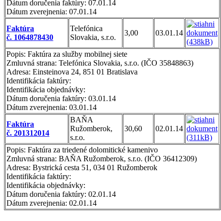
Dátum doručenia faktúry: 07.01.14
Dátum zverejnenia: 07.01.14
Faktúra
Telefónica
3,00
03.01.14
č. 1064878430
Slovakia, s.r.o.
Popis: Faktúra za služby mobilnej siete
Zmluvná strana: Telefónica Slovakia, s.r.o. (IČO 35848863)
Adresa: Einsteinova 24, 851 01 Bratislava
Identifikácia faktúry:
Identifikácia objednávky:
Dátum doručenia faktúry: 03.01.14
Dátum zverejnenia: 03.01.14
BAŇA
Faktúra
Ružomberok,
30,60
02.01.14
č. 201312014
s.r.o.
Popis: Faktúra za triedené dolomitické kamenivo
Zmluvná strana: BAŇA Ružomberok, s.r.o. (IČO 36412309)
Adresa: Bystrická cesta 51, 034 01 Ružomberok
Identifikácia faktúry:
Identifikácia objednávky:
Dátum doručenia faktúry: 02.01.14
Dátum zverejnenia: 02.01.14