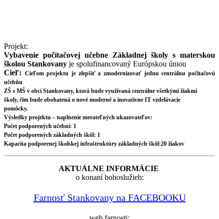
Projekt:
Vybavenie počítačovej učebne Základnej školy s materskou
školou Stankovany
je spolufinancovaný Európskou úniou
Cieľ:
Cieľom projektu je zlepšiť a zmodernizovať jednu centrálnu počítačovú
učebňu
ZŠ s MŠ v obci Stankovany, ktorá bude využívaná centrálne všetkými žiakmi
školy, čím bude obohatená o nové moderné a inovatívne IT vzdelávacie
pomôcky.
Výsledky projektu – naplnenie merateľných ukazovateľov:
Počet podporených učební: 1
Počet podporených základných škôl: 1
Kapacita podporenej školskej infraštruktúry základných škôl:20 žiakov
AKTUÁLNE INFORMÁCIE
o konaní bohoslužieb:
Farnosť Stankovany na FACEBOOKU
web farnosti: