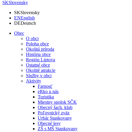
SK
Slovensky
SK
Slovensky
EN
English
DE
Deutsch
Obec
O obci
Poloha obce
Okolitá príroda
História obce
Región Liptova
Ostatné obce
Okolité atrakcie
Služby v obci
Aktivity
Farnosť
eRko u nás
Turistika
Miestny spolok SČK
Obecný šach. klub
Poľovnický zväz
Urbár Stankovany
Obecné lesy
ZŠ s MŠ Stankovany