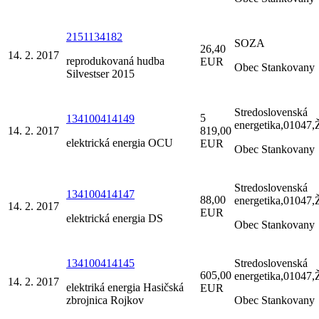
2151134182
SOZA
26,40
14. 2. 2017
reprodukovaná hudba
EUR
Obec Stankovany
Silvestser 2015
Stredoslovenská
5
134100414149
energetika,01047,Ž
14. 2. 2017
819,00
elektrická energia OCU
EUR
Obec Stankovany
Stredoslovenská
134100414147
88,00
energetika,01047,Ž
14. 2. 2017
EUR
elektrická energia DS
Obec Stankovany
134100414145
Stredoslovenská
605,00
energetika,01047,Ž
14. 2. 2017
elektriká energia Hasičská
EUR
zbrojnica Rojkov
Obec Stankovany