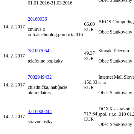
Obec Stankovany
01.01.2016-31.03.2016
20160036
BROS Computing, 
66,00
14. 2. 2017
zmluva o
EUR
Obec Stankovany
odb.atechnolog.pomoci/2016
781007054
Slovak Telecom
49,37
14. 2. 2017
EUR
telefónne poplatky
Obec Stankovany
7002949432
Internet Mall Slova
156,83
s.r.o
14. 2. 2017
chladnička, nabíjacie
EUR
akumulátory
Obec Stankovany
DOXX - stravné lí
3216900242
717,64
spol. s.r.o.,010 01,
14. 2. 2017
EUR
stravné lístky
Obec Stankovany