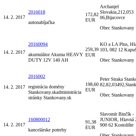
Archanjel
2016018
Slovakia,212,053
172,82
14. 2. 2017
06,Bijacovce
EUR
autonabíjačka
Obec Stankovany
20160094
KO a LA Plus, Hl
259,39
103, 082 12 Kapu
14. 2. 2017
akumulátor Akuma HEAVY
EUR
DUTY 12V 140 AH
Obec Stankovany
2016002
Peter Straka Stan
198,60
82,82,03492,Stan
registrácia domény
14. 2. 2017
EUR
Stankovany.skadministrácia
Obec Stankovany
stránky Stankovany.sk
Slavomír Binčík -
160800012
JUNIOR, Hlavná 
91,38
14. 2. 2017
900 62 Kostolište
EUR
kancelárske potreby
Obec Stankovany