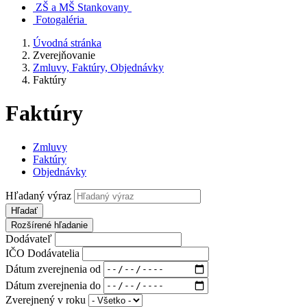
ZŠ a MŠ Stankovany
Fotogaléria
Úvodná stránka
Zverejňovanie
Zmluvy, Faktúry, Objednávky
Faktúry
Faktúry
Zmluvy
Faktúry
Objednávky
Hľadaný výraz
Hľadať
Rozšírené hľadanie
Dodávateľ
IČO Dodávatelia
Dátum zverejnenia od
Dátum zverejnenia do
Zverejnený v roku