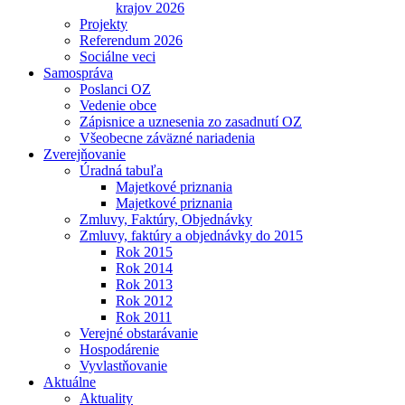
krajov 2026
Projekty
Referendum 2026
Sociálne veci
Samospráva
Poslanci OZ
Vedenie obce
Zápisnice a uznesenia zo zasadnutí OZ
Všeobecne záväzné nariadenia
Zverejňovanie
Úradná tabuľa
Majetkové priznania
Majetkové priznania
Zmluvy, Faktúry, Objednávky
Zmluvy, faktúry a objednávky do 2015
Rok 2015
Rok 2014
Rok 2013
Rok 2012
Rok 2011
Verejné obstarávanie
Hospodárenie
Vyvlastňovanie
Aktuálne
Aktuality