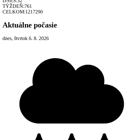
DNES:
32
TÝŽDEŇ:
761
CELKOM:
1217290
Aktuálne počasie
dnes, štvrtok 6. 8. 2026