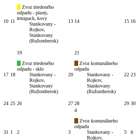
Zvoz triedeného
odpadu - plasty,
tetrapack, kovy
10
11
13
14
15
16
Stankovany -
Rojkov,
Stankovany
(Ružomberok)
19
21
Zvoz triedeného
Zvoz komunálneho
odpadu - sklo
odpadu
17
18
Stankovany -
20
Stankovany -
22
23
Rojkov,
Rojkov,
Stankovany
Stankovany
(Ružomberok)
(Ružomberok)
24
25
26
27
28
29
30
4
Zvoz komunálneho
odpadu
31
1
2
3
Stankovany -
5
6
Rojkov,