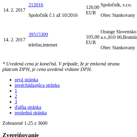
212016
Spoločník, s.r.o.
120,00
14. 2. 2017
EUR
Spoločník č.1 až 10/2016
Obec Stankovany
Orange Slovensko
39515309
105,00
a.s.,810 00,Bratisl
14. 2. 2017
EUR
telefon,internet
Obec Stankovany
* Uvedená cena je konečná. V prípade, že je zmluvná strana
platcom DPH, je cena uvedená vrátane DPH.
prvá stránka
predchádzajúca stránka
1
2
3
ďalšia stránka
posledná stránka
Zobrazené
1
-
25
z 3600
Zverejňovanie