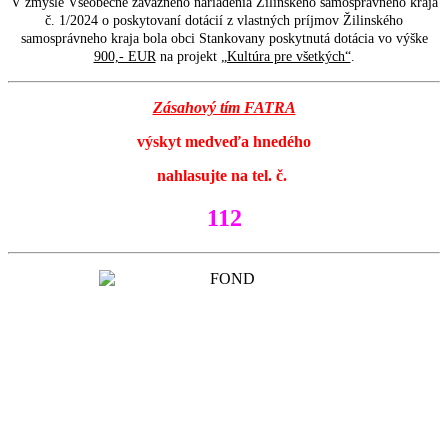
V zmysle Všeobecne záväzného nariadenia Žilinského samosprávneho kraja
č. 1/2024 o poskytovaní dotácií z vlastných príjmov Žilinského
samosprávneho kraja bola obci Stankovany poskytnutá dotácia vo výške
900,- EUR
na projekt
„Kultúra pre všetkých“
.
Zásahový tím FATRA
výskyt medveďa hnedého
nahlasujte na tel. č.
112