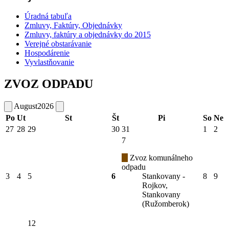
Úradná tabuľa
Zmluvy, Faktúry, Objednávky
Zmluvy, faktúry a objednávky do 2015
Verejné obstarávanie
Hospodárenie
Vyvlastňovanie
ZVOZ ODPADU
August
2026
Po
Ut
St
Št
Pi
So
Ne
27
28
29
30
31
1
2
7
Zvoz komunálneho
odpadu
3
4
5
6
Stankovany -
8
9
Rojkov,
Stankovany
(Ružomberok)
12