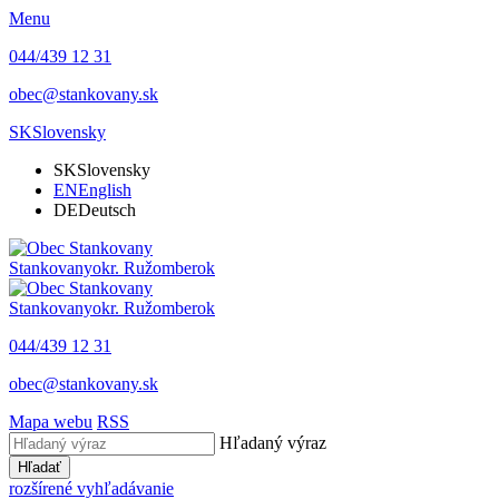
Menu
044/439 12 31
obec@stankovany.sk
SK
Slovensky
SK
Slovensky
EN
English
DE
Deutsch
Stankovany
okr. Ružomberok
Stankovany
okr. Ružomberok
044/439 12 31
obec@stankovany.sk
Mapa webu
RSS
Hľadaný výraz
Hľadať
rozšírené vyhľadávanie