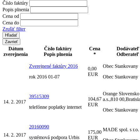
Číslo faktúry
Popis plnenia
Cena od
Cena do
Zrušiť filter
Zavrieť
Dátum
Číslo faktúry
Cena
Dodávateľ
zverejnenia
Popis plnenia
*
Odberateľ
Zverejnené faktúry 2016
Obec Stankovany
0,00
EUR
rok 2016 01-07
Obec Stankovany
Orange Slovensko
39515309
104,67
a.s.,810 00,Bratisl
14. 2. 2017
EUR
telefónne poplatky internet
Obec Stankovany
20160090
MADE spol. s r.o.
175,00
14. 2. 2017
systémová podpora Urbis
EUR