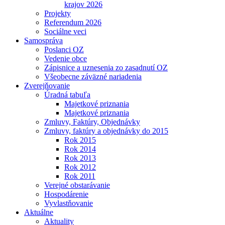
krajov 2026
Projekty
Referendum 2026
Sociálne veci
Samospráva
Poslanci OZ
Vedenie obce
Zápisnice a uznesenia zo zasadnutí OZ
Všeobecne záväzné nariadenia
Zverejňovanie
Úradná tabuľa
Majetkové priznania
Majetkové priznania
Zmluvy, Faktúry, Objednávky
Zmluvy, faktúry a objednávky do 2015
Rok 2015
Rok 2014
Rok 2013
Rok 2012
Rok 2011
Verejné obstarávanie
Hospodárenie
Vyvlastňovanie
Aktuálne
Aktuality