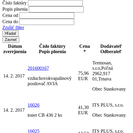
Číslo faktúry
Popis plnenia
Cena od
Cena do
Zrušiť filter
Zavrieť
Dátum
Číslo faktúry
Cena
Dodávateľ
zverejnenia
Popis plnenia
*
Odberateľ
Termosan,
201600167
s.r.o,Poľná
75,96
2962,917
14. 2. 2017
vzduchovokvapalinový
EUR
01,Trnava
posilovač AVIA
Obec Stankovany
16026
ITS PLUS, s.r.o.
41,30
14. 2. 2017
EUR
toner CB 436 2 ks
Obec Stankovany
16025
ITS PLUS, s.r.o.