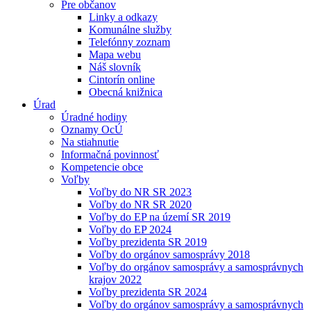
Pre občanov
Linky a odkazy
Komunálne služby
Telefónny zoznam
Mapa webu
Náš slovník
Cintorín online
Obecná knižnica
Úrad
Úradné hodiny
Oznamy OcÚ
Na stiahnutie
Informačná povinnosť
Kompetencie obce
Voľby
Voľby do NR SR 2023
Voľby do NR SR 2020
Voľby do EP na území SR 2019
Voľby do EP 2024
Voľby prezidenta SR 2019
Voľby do orgánov samosprávy 2018
Voľby do orgánov samosprávy a samosprávnych
krajov 2022
Voľby prezidenta SR 2024
Voľby do orgánov samosprávy a samosprávnych