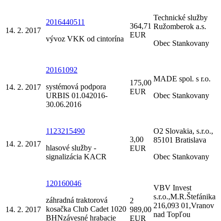
Technické služby
2016440511
364,71
Ružomberok a.s.
14. 2. 2017
EUR
vývoz VKK od cintorína
Obec Stankovany
20161092
MADE spol. s r.o.
175,00
systémová podpora
14. 2. 2017
EUR
URBIS 01.042016-
Obec Stankovany
30.06.2016
1123215490
O2 Slovakia, s.r.o.,
3,00
85101 Bratislava
14. 2. 2017
hlasové služby -
EUR
signalizácia KACR
Obec Stankovany
120160046
VBV Invest
s.r.o.,M.R.Štefánika
záhradná traktorová
2
216,093 01,Vranov
kosačka Club Cadet 1020
14. 2. 2017
989,00
nad Topľou
BHNzávesné hrabacie
EUR