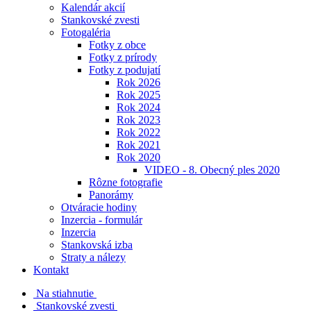
Kalendár akcií
Stankovské zvesti
Fotogaléria
Fotky z obce
Fotky z prírody
Fotky z podujatí
Rok 2026
Rok 2025
Rok 2024
Rok 2023
Rok 2022
Rok 2021
Rok 2020
VIDEO - 8. Obecný ples 2020
Rôzne fotografie
Panorámy
Otváracie hodiny
Inzercia - formulár
Inzercia
Stankovská izba
Straty a nálezy
Kontakt
Na stiahnutie
Stankovské zvesti