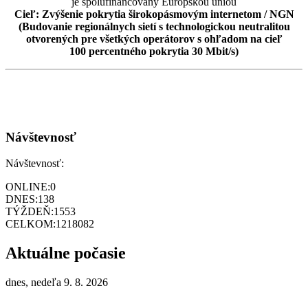
je spolufinancovaný Európskou úniou
Cieľ: Zvýšenie pokrytia širokopásmovým internetom / NGN
(Budovanie regionálnych sietí s technologickou neutralitou
otvorených pre všetkých operátorov s ohľadom na cieľ
100 percentného pokrytia 30 Mbit/s)
Návštevnosť
Návštevnosť:
ONLINE:
0
DNES:
138
TÝŽDEŇ:
1553
CELKOM:
1218082
Aktuálne počasie
dnes, nedeľa 9. 8. 2026