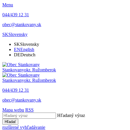
Menu
044/439 12 31
obec@stankovany.sk
SK
Slovensky
SK
Slovensky
EN
English
DE
Deutsch
Stankovany
okr. Ružomberok
Stankovany
okr. Ružomberok
044/439 12 31
obec@stankovany.sk
Mapa webu
RSS
Hľadaný výraz
Hľadať
rozšírené vyhľadávanie