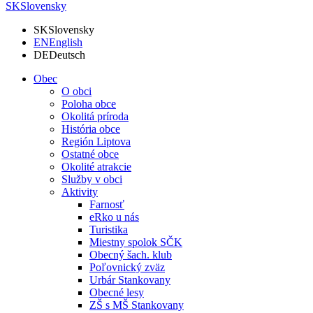
SK
Slovensky
SK
Slovensky
EN
English
DE
Deutsch
Obec
O obci
Poloha obce
Okolitá príroda
História obce
Región Liptova
Ostatné obce
Okolité atrakcie
Služby v obci
Aktivity
Farnosť
eRko u nás
Turistika
Miestny spolok SČK
Obecný šach. klub
Poľovnický zväz
Urbár Stankovany
Obecné lesy
ZŠ s MŠ Stankovany