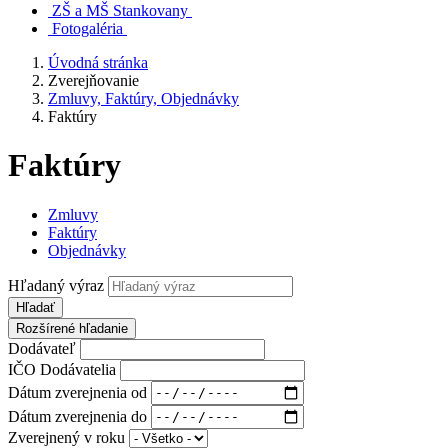
ZŠ a MŠ Stankovany
Fotogaléria
Úvodná stránka
Zverejňovanie
Zmluvy, Faktúry, Objednávky
Faktúry
Faktúry
Zmluvy
Faktúry
Objednávky
Hľadaný výraz
Hľadať
Rozšírené hľadanie
Dodávateľ
IČO Dodávatelia
Dátum zverejnenia od
Dátum zverejnenia do
Zverejnený v roku