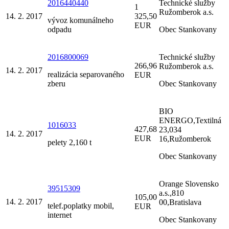
2016440440
Technické služby
1
Ružomberok a.s.
14. 2. 2017
325,50
vývoz komunálneho
EUR
odpadu
Obec Stankovany
2016800069
Technické služby
266,96
Ružomberok a.s.
14. 2. 2017
realizácia separovaného
EUR
zberu
Obec Stankovany
BIO
ENERGO,Textilná
1016033
427,68
23,034
14. 2. 2017
EUR
16,Ružomberok
pelety 2,160 t
Obec Stankovany
Orange Slovensko
39515309
a.s.,810
105,00
14. 2. 2017
00,Bratislava
telef.poplatky mobil,
EUR
internet
Obec Stankovany