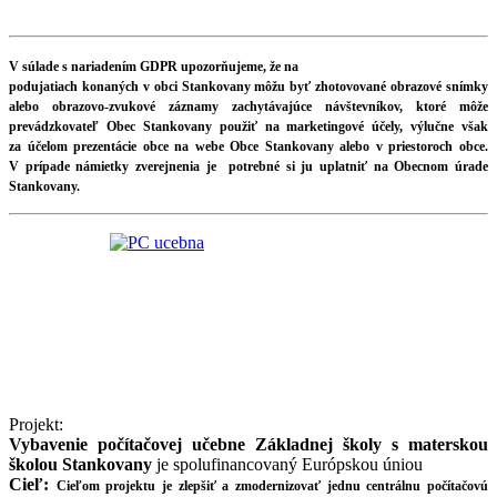
V súlade s nariadením GDPR upozorňujeme, že na
podujatiach konaných v obci Stankovany môžu byť zhotovované obrazové snímky
alebo obrazovo-zvukové záznamy zachytávajúce návštevníkov, ktoré môže
prevádzkovateľ Obec Stankovany použiť na marketingové účely, výlučne však
za účelom prezentácie obce na webe Obce Stankovany alebo v priestoroch obce.
V prípade námietky zverejnenia je potrebné si ju uplatniť na Obecnom úrade
Stankovany.
Projekt:
Vybavenie počítačovej učebne Základnej školy s materskou
školou Stankovany
je spolufinancovaný Európskou úniou
Cieľ:
Cieľom projektu je zlepšiť a zmodernizovať jednu centrálnu počítačovú