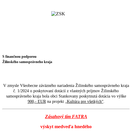
S finančnou podporou
Žilinského samosprávneho kraja
V zmysle Všeobecne záväzného nariadenia Žilinského samosprávneho kraja
č. 1/2024 o poskytovaní dotácií z vlastných príjmov Žilinského
samosprávneho kraja bola obci Stankovany poskytnutá dotácia vo výške
900,- EUR
na projekt
„Kultúra pre všetkých“
.
Zásahový tím FATRA
výskyt medveďa hnedého