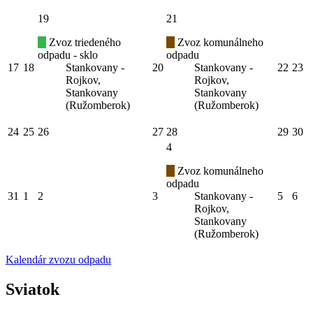
19
21
Zvoz triedeného
Zvoz komunálneho
odpadu - sklo
odpadu
17
18
Stankovany -
20
Stankovany -
22
23
Rojkov,
Rojkov,
Stankovany
Stankovany
(Ružomberok)
(Ružomberok)
24
25
26
27
28
29
30
4
Zvoz komunálneho
odpadu
31
1
2
3
Stankovany -
5
6
Rojkov,
Stankovany
(Ružomberok)
Kalendár zvozu odpadu
Sviatok