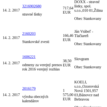
DOXX - stravné
3216902680
lístky, spol.
717,64
14. 2. 2017
s.r.o.,010 01,Žilina
EUR
stravné lístky
Obec Stankovany
Ján Vrábeľ -
2160203
166,46
Tlačiareň
14. 2. 2017
EUR
Stankovské zvesti
Obec Stankovany
1606221
Slovgram
38,50
14. 2. 2017
odmeny za verejný prenos
EUR
Obec Stankovany
rok 2016 verejný rozhlas
KOELI,
s.r.o.,Ozorovská
2016179
1
Nová 1501,957
14. 2. 2017
575,00
03,Bánovce nad
výroba obecných
EUR
Bebravou
kalendárov