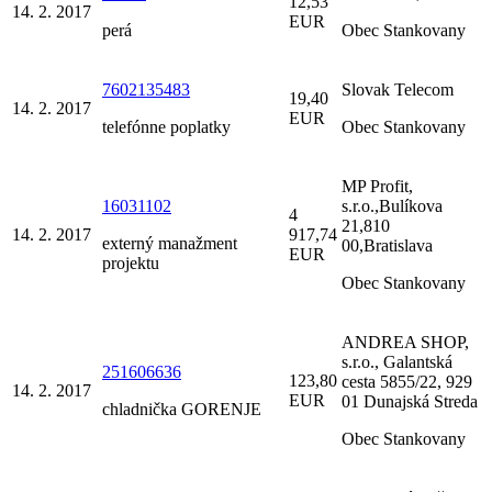
12,53
14. 2. 2017
EUR
perá
Obec Stankovany
7602135483
Slovak Telecom
19,40
14. 2. 2017
EUR
telefónne poplatky
Obec Stankovany
MP Profit,
16031102
s.r.o.,Bulíkova
4
21,810
14. 2. 2017
917,74
externý manažment
00,Bratislava
EUR
projektu
Obec Stankovany
ANDREA SHOP,
s.r.o., Galantská
251606636
123,80
cesta 5855/22, 929
14. 2. 2017
EUR
01 Dunajská Streda
chladnička GORENJE
Obec Stankovany