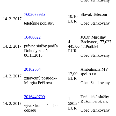
Obec Stankovany
7603078935
Slovak Telecom
19,10
14. 2. 2017
EUR
telefónne poplatky
Obec Stankovany
16400022
JUDr. Miroslav
4
Bachynec,177,027
právne služby podľa
14. 2. 2017
445,00
42,Podbiel
Dohody zo dňa
EUR
06.11.2015
Obec Stankovany
20162504
Ambulancia MV
17,00
spol. s r.o.
14. 2. 2017
zdravotný posudok-
EUR
Margita Pečková
Obec Stankovany
2016440709
Technické služby
1
Ružomberok a.s.
14. 2. 2017
580,24
vývoz komunálneho
EUR
odpadu
Obec Stankovany