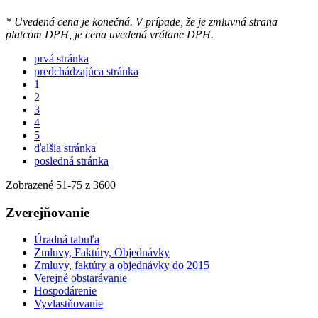
* Uvedená cena je konečná. V prípade, že je zmluvná strana
platcom DPH, je cena uvedená vrátane DPH.
prvá stránka
predchádzajúca stránka
1
2
3
4
5
ďalšia stránka
posledná stránka
Zobrazené
51
-
75
z 3600
Zverejňovanie
Úradná tabuľa
Zmluvy, Faktúry, Objednávky
Zmluvy, faktúry a objednávky do 2015
Verejné obstarávanie
Hospodárenie
Vyvlastňovanie