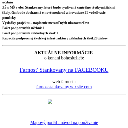
učebňu
ZŠ s MŠ v obci Stankovany, ktorá bude využívaná centrálne všetkými žiakmi
školy, čím bude obohatená o nové moderné a inovatívne IT vzdelávacie
pomôcky.
Výsledky projektu – naplnenie merateľných ukazovateľov:
Počet podporených učební: 1
Počet podporených základných škôl: 1
Kapacita podporenej školskej infraštruktúry základných škôl:20 žiakov
AKTUÁLNE INFORMÁCIE
o konaní bohoslužieb:
Farnosť Stankovany na FACEBOOKU
web farnosti:
farnoststankovany.wixsite.com
Mapový portál - návod na používanie