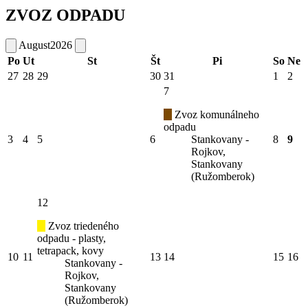
ZVOZ ODPADU
August
2026
Po
Ut
St
Št
Pi
So
Ne
27
28
29
30
31
1
2
7
Zvoz komunálneho
odpadu
3
4
5
6
Stankovany -
8
9
Rojkov,
Stankovany
(Ružomberok)
12
Zvoz triedeného
odpadu - plasty,
tetrapack, kovy
10
11
13
14
15
16
Stankovany -
Rojkov,
Stankovany
(Ružomberok)