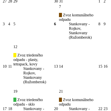
27
28
29
30
31
1
2
7
Zvoz komunálneho
odpadu
3
4
5
6
Stankovany -
8
9
Rojkov,
Stankovany
(Ružomberok)
12
Zvoz triedeného
odpadu - plasty,
tetrapack, kovy
10
11
13
14
15
16
Stankovany -
Rojkov,
Stankovany
(Ružomberok)
19
21
Zvoz triedeného
Zvoz komunálneho
odpadu - sklo
odpadu
17
18
Stankovany -
20
Stankovany -
22
23