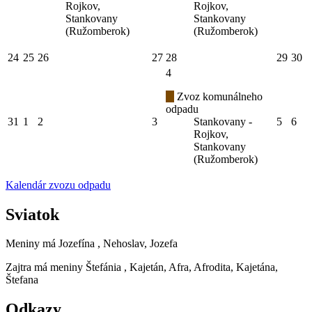
Rojkov,
Rojkov,
Stankovany
Stankovany
(Ružomberok)
(Ružomberok)
24
25
26
27
28
29
30
4
Zvoz komunálneho
odpadu
31
1
2
3
Stankovany -
5
6
Rojkov,
Stankovany
(Ružomberok)
Kalendár zvozu odpadu
Sviatok
Meniny má
Jozefína
, Nehoslav, Jozefa
Zajtra má meniny
Štefánia
, Kajetán, Afra, Afrodita, Kajetána,
Štefana
Odkazy