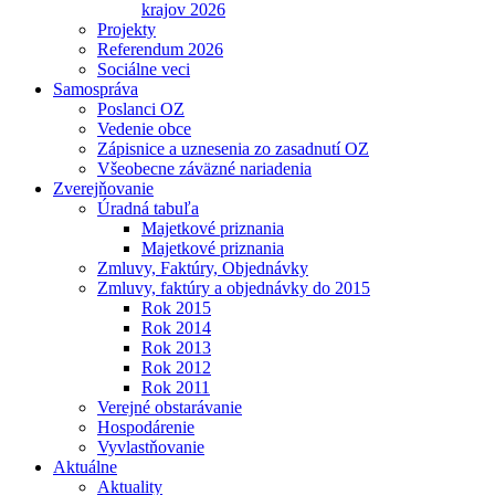
krajov 2026
Projekty
Referendum 2026
Sociálne veci
Samospráva
Poslanci OZ
Vedenie obce
Zápisnice a uznesenia zo zasadnutí OZ
Všeobecne záväzné nariadenia
Zverejňovanie
Úradná tabuľa
Majetkové priznania
Majetkové priznania
Zmluvy, Faktúry, Objednávky
Zmluvy, faktúry a objednávky do 2015
Rok 2015
Rok 2014
Rok 2013
Rok 2012
Rok 2011
Verejné obstarávanie
Hospodárenie
Vyvlastňovanie
Aktuálne
Aktuality