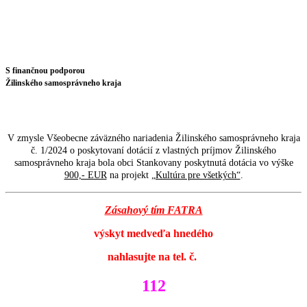
S finančnou podporou
Žilinského samosprávneho kraja
V zmysle Všeobecne záväzného nariadenia Žilinského samosprávneho kraja
č. 1/2024 o poskytovaní dotácií z vlastných príjmov Žilinského
samosprávneho kraja bola obci Stankovany poskytnutá dotácia vo výške
900,- EUR
na projekt
„Kultúra pre všetkých“
.
Zásahový tím FATRA
výskyt medveďa hnedého
nahlasujte na tel. č.
112