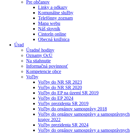
Pre občanov
Linky a odkazy
Komunálne služby
Telefónny zoznam
Mapa webu
Náš slovník
Cintorín online
Obecná knižnica
Úrad
Úradné hodiny
Oznamy OcÚ
Na stiahnutie
Informačná povinnosť
Kompetencie obce
Voľby
Voľby do NR SR 2023
Voľby do NR SR 2020
Voľby do EP na území SR 2019
Voľby do EP 2024
Voľby prezidenta SR 2019
Voľby do orgánov samosprávy 2018
Voľby do orgánov samosprávy a samosprávnych
krajov 2022
Voľby prezidenta SR 2024
Voľby do orgánov samosprávy a samosprávnych