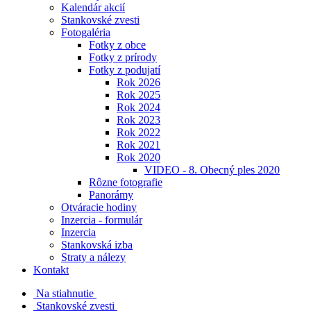
Kalendár akcií
Stankovské zvesti
Fotogaléria
Fotky z obce
Fotky z prírody
Fotky z podujatí
Rok 2026
Rok 2025
Rok 2024
Rok 2023
Rok 2022
Rok 2021
Rok 2020
VIDEO - 8. Obecný ples 2020
Rôzne fotografie
Panorámy
Otváracie hodiny
Inzercia - formulár
Inzercia
Stankovská izba
Straty a nálezy
Kontakt
Na stiahnutie
Stankovské zvesti