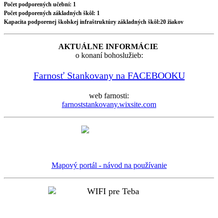
Počet podporených učební: 1
Počet podporených základných škôl: 1
Kapacita podporenej školskej infraštruktúry základných škôl:20 žiakov
AKTUÁLNE INFORMÁCIE
o konaní bohoslužieb:
Farnosť Stankovany na FACEBOOKU
web farnosti:
farnoststankovany.wixsite.com
Mapový portál - návod na používanie