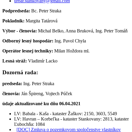
urbar.stankovany@gmail.com
Podpredseda:
Bc. Peter Straka
Pokladník:
Margita Tatárová
Výbor - členovia:
Michal Belko, Anna Bruková, Ing. Peter Tomáň
Odborný lesný hospodár:
Ing. Pavol Chyla
Operátor lesnej techniky:
Milan Hoždora ml.
Lesná stráž:
Vladimír Lacko
Dozorná rada:
predseda:
Ing. Peter Straka
členovia:
Ján Špireng, Vojtech Púček
údaje aktualizované ku dňu 06.04.2021
LV: Babala - Kaša - kataster Žaškov: 2150, 3603, 5549
LV: Havran – Korbeľka - kataster Stankovany: 2813, kataster
Ľubochňa: 1084
[DOC] Zmluva o pozemkovom spoločenstve vlastníkov