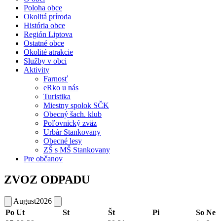
Poloha obce
Okolitá príroda
História obce
Región Liptova
Ostatné obce
Okolité atrakcie
Služby v obci
Aktivity
Farnosť
eRko u nás
Turistika
Miestny spolok SČK
Obecný šach. klub
Poľovnický zväz
Urbár Stankovany
Obecné lesy
ZŠ s MŠ Stankovany
Pre občanov
ZVOZ ODPADU
August
2026
Po
Ut
St
Št
Pi
So
Ne