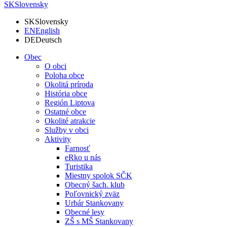
SK
Slovensky
SK
Slovensky
EN
English
DE
Deutsch
Obec
O obci
Poloha obce
Okolitá príroda
História obce
Región Liptova
Ostatné obce
Okolité atrakcie
Služby v obci
Aktivity
Farnosť
eRko u nás
Turistika
Miestny spolok SČK
Obecný šach. klub
Poľovnický zväz
Urbár Stankovany
Obecné lesy
ZŠ s MŠ Stankovany