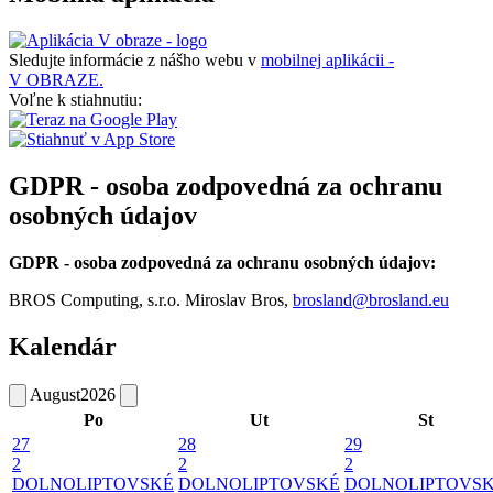
Sledujte informácie z nášho webu v
mobilnej aplikácii -
V OBRAZE.
Voľne k stiahnutiu:
GDPR - osoba zodpovedná za ochranu
osobných údajov
GDPR - osoba zodpovedná za ochranu osobných údajov:
BROS Computing, s.r.o. Miroslav Bros,
brosland@brosland.eu
Kalendár
August
2026
Po
Ut
St
27
28
29
2
2
2
DOLNOLIPTOVSKÉ
DOLNOLIPTOVSKÉ
DOLNOLIPTOVS