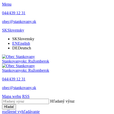
Menu
044/439 12 31
obec@stankovany.sk
SK
Slovensky
SK
Slovensky
EN
English
DE
Deutsch
Stankovany
okr. Ružomberok
Stankovany
okr. Ružomberok
044/439 12 31
obec@stankovany.sk
Mapa webu
RSS
Hľadaný výraz
Hľadať
rozšírené vyhľadávanie