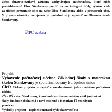
alebo obrazovo-zvukové záznamy zachytávajúce návštevníkov, ktoré môže
prevádzkovateľ Obec Stankovany použiť na marketingové účely, výlučne však
za účelom prezentácie obce na webe Obce Stankovany alebo v priestoroch obce.
V prípade námietky zverejnenia je potrebné si ju uplatniť na Obecnom úrade
Stankovany.
Projekt:
Vybavenie počítačovej učebne Základnej školy s materskou
školou Stankovany
je spolufinancovaný Európskou úniou
Cieľ:
Cieľom projektu je zlepšiť a zmodernizovať jednu centrálnu počítačovú
učebňu
ZŠ s MŠ v obci Stankovany, ktorá bude využívaná centrálne všetkými žiakmi
školy, čím bude obohatená o nové moderné a inovatívne IT vzdelávacie
pomôcky.
Výsledky projektu – naplnenie merateľných ukazovateľov: